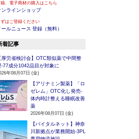
書籍、電子商材の購入はこちら
オンラインショップ
まずはご登録ください
メールニュース 登録（無料）
新着記事
【厚労省検討会】OTC類似薬で中間整
理‐77成分1042品目が対象に
026年08月07日 (金)
【アリナミン製薬】「ロ
ゼレム」OTC化し発売‐
体内時計整える睡眠改善
薬
2026年08月07日 (金)
【バイタルネット】神奈
川新拠点が業務開始‐3PL
専用物流施設