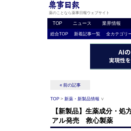
薬のことなら薬事日報ウェブサイト
TOP
ニュース
業界情報
総合TOP
新着記事一覧
全カテゴリ
« 前の記事
TOP
>
新薬・新製品情報
∨
【新製品】生薬成分・処
アル発売 救心製薬