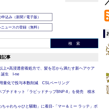
申込み（新聞 / 電子版）
ルニュースの登録（無料）
検 索
着記事
倍以上×高浸透密着処方で、髪を芯から満たす新ヘアケア
生 I-ne
用量化で投与本数削減 CSLベーリング
プチドキット「ラピッドチップBNP-II」を発売 積水
ちゃわちゃひと騒動」に着目‐「マー＆ミー ラッテ」ボ