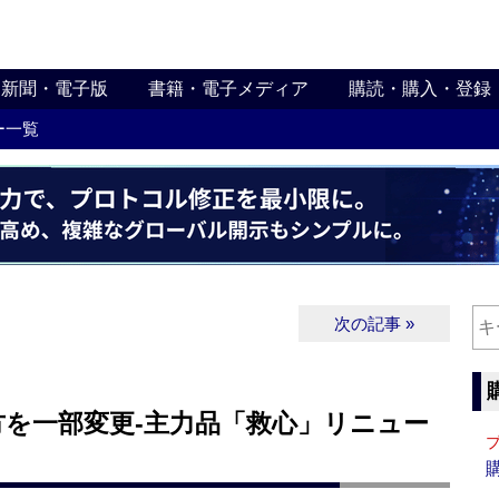
新聞・電子版
書籍・電子メディア
購読・購入・登録
ー一覧
次の記事 »
方を一部変更‐主力品「救心」リニュー