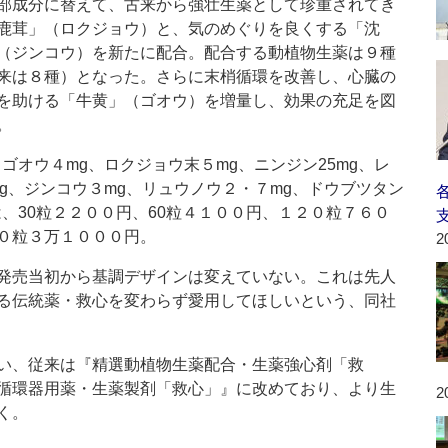
成分に替えて、古来から強壮生薬として珍重されてき
鹿茸」（ロクジョウ）と、気のめぐりを良くする「沈
（ジンコウ）を新たに配合。配合する動植物生薬は９種
来は８種）となった。さらに末梢循環を改善し、心臓の
を助ける「牛黄」（ゴオウ）を増量し、効果の充足を図
。
オウ４mg、ロクジョウ末５mg、ニンジン25mg、レ
g、ジンコウ３mg、リュウノウ２・７mg、ドウブツタン
、30粒２２００円、60粒４１００円、１２０粒７６０
０粒３万１０００円。
2
発売当初から基調デザインは変えていない。これは先人
る伝統薬・救心を変わらず愛用してほしいという、同社
い、従来は『精選動植物生薬配合・生薬強心剤「救
循環器用薬・生薬製剤「救心」』に改めており、より生
2
く。