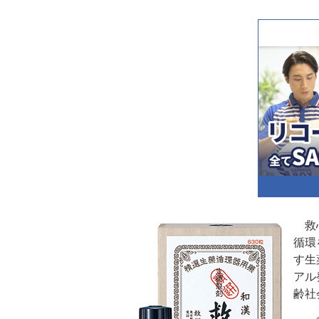
救心
循環
す生
アル
齢社