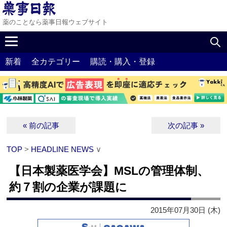
薬のことなら薬事日報ウェブサイト
新着
全カテゴリー
購読・購入・登録
« 前の記事
次の記事 »
TOP
>
HEADLINE NEWS
∨
【日本製薬医学会】MSLの管理体制、
約７割の企業が課題に
2015年07月30日 (木)