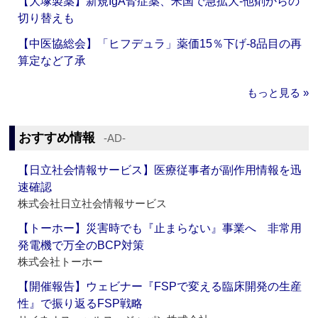
【大塚製薬】新規IgA腎症薬、米国で急拡大‐他剤からの
切り替えも
【中医協総会】「ヒフデュラ」薬価15％下げ‐8品目の再
算定など了承
もっと見る »
おすすめ情報
‐AD‐
【日立社会情報サービス】医療従事者が副作用情報を迅
速確認
株式会社日立社会情報サービス
【トーホー】災害時でも『止まらない』事業へ 非常用
発電機で万全のBCP対策
株式会社トーホー
【開催報告】ウェビナー『FSPで変える臨床開発の生産
性』で振り返るFSP戦略