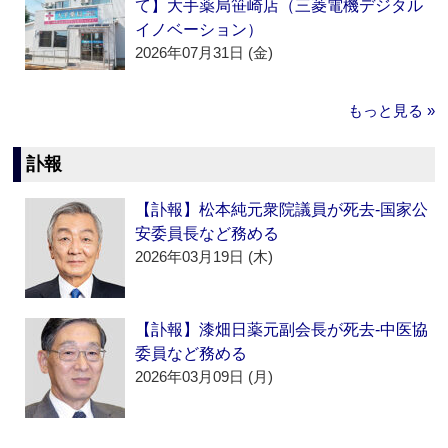
て】大手薬局笹崎店（三菱電機デジタル
イノベーション）
2026年07月31日 (金)
もっと見る »
訃報
【訃報】松本純元衆院議員が死去‐国家公
安委員長など務める
2026年03月19日 (木)
【訃報】漆畑日薬元副会長が死去‐中医協
委員など務める
2026年03月09日 (月)