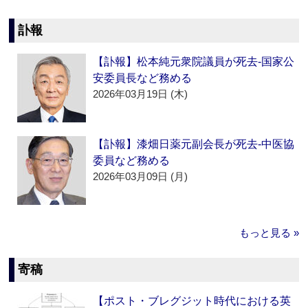
訃報
【訃報】松本純元衆院議員が死去‐国家公
安委員長など務める
2026年03月19日 (木)
【訃報】漆畑日薬元副会長が死去‐中医協
委員など務める
2026年03月09日 (月)
もっと見る »
寄稿
【ポスト・ブレグジット時代における英