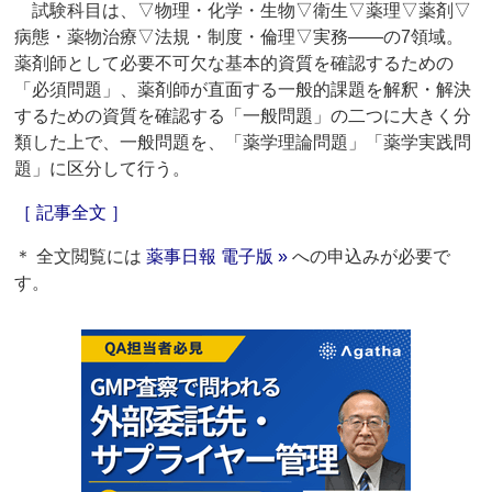
試験科目は、▽物理・化学・生物▽衛生▽薬理▽薬剤▽
病態・薬物治療▽法規・制度・倫理▽実務――の7領域。
薬剤師として必要不可欠な基本的資質を確認するための
「必須問題」、薬剤師が直面する一般的課題を解釈・解決
するための資質を確認する「一般問題」の二つに大きく分
類した上で、一般問題を、「薬学理論問題」「薬学実践問
題」に区分して行う。
［ 記事全文 ］
＊ 全文閲覧には
薬事日報 電子版 »
への申込みが必要で
す。