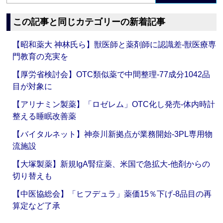
この記事と同じカテゴリーの新着記事
【昭和薬大 神林氏ら】獣医師と薬剤師に認識差‐獣医療専
門教育の充実を
【厚労省検討会】OTC類似薬で中間整理‐77成分1042品
目が対象に
【アリナミン製薬】「ロゼレム」OTC化し発売‐体内時計
整える睡眠改善薬
【バイタルネット】神奈川新拠点が業務開始‐3PL専用物
流施設
【大塚製薬】新規IgA腎症薬、米国で急拡大‐他剤からの
切り替えも
【中医協総会】「ヒフデュラ」薬価15％下げ‐8品目の再
算定など了承