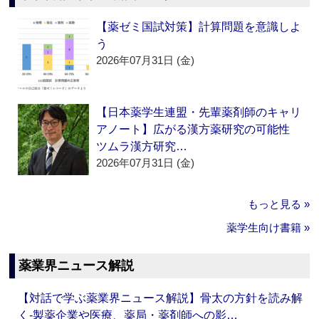
【薬ゼミ国試対策】計算問題を意識しよ
う
2026年07月31日 (金)
【日本薬学生連盟・先輩薬剤師のキャリ
アノート】広がる漢方薬研究の可能性
ツムラ漢方研究…
2026年07月31日 (金)
もっと見る »
薬学生向け書籍 »
薬業界ニュース解説
【対話で学ぶ薬業界ニュース解説】骨太の方針を読み解
く‐製薬企業や医療、薬局・薬剤師への影…