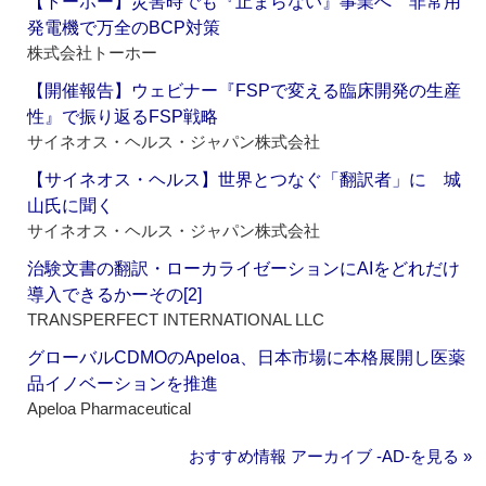
【トーホー】災害時でも『止まらない』事業へ 非常用
発電機で万全のBCP対策
株式会社トーホー
【開催報告】ウェビナー『FSPで変える臨床開発の生産
性』で振り返るFSP戦略
サイネオス・ヘルス・ジャパン株式会社
【サイネオス・ヘルス】世界とつなぐ「翻訳者」に 城
山氏に聞く
サイネオス・ヘルス・ジャパン株式会社
治験文書の翻訳・ローカライゼーションにAIをどれだけ
導入できるかーその[2]
TRANSPERFECT INTERNATIONAL LLC
グローバルCDMOのApeloa、日本市場に本格展開し医薬
品イノベーションを推進
Apeloa Pharmaceutical
おすすめ情報 アーカイブ ‐AD‐を見る »