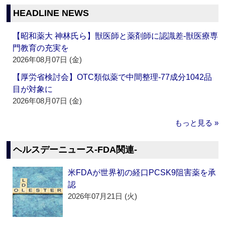
HEADLINE NEWS
【昭和薬大 神林氏ら】獣医師と薬剤師に認識差‐獣医療専
門教育の充実を
2026年08月07日 (金)
【厚労省検討会】OTC類似薬で中間整理‐77成分1042品
目が対象に
2026年08月07日 (金)
もっと見る »
ヘルスデーニュース‐FDA関連‐
米FDAが世界初の経口PCSK9阻害薬を承
認
2026年07月21日 (火)