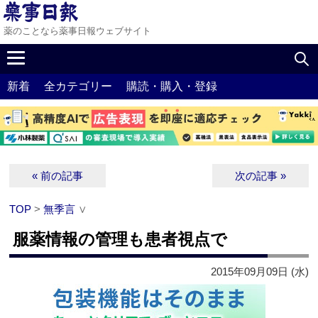
薬のことなら薬事日報ウェブサイト
新着
全カテゴリー
購読・購入・登録
« 前の記事
次の記事 »
TOP
>
無季言
∨
服薬情報の管理も患者視点で
2015年09月09日 (水)