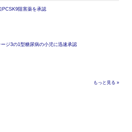
口PCSK9阻害薬を承認
をステージ3の1型糖尿病の小児に迅速承認
もっと見る »