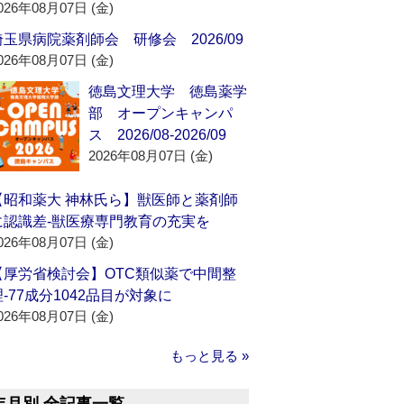
026年08月07日 (金)
埼玉県病院薬剤師会 研修会 2026/09
026年08月07日 (金)
徳島文理大学 徳島薬学
部 オープンキャンパ
ス 2026/08-2026/09
2026年08月07日 (金)
【昭和薬大 神林氏ら】獣医師と薬剤師
に認識差‐獣医療専門教育の充実を
026年08月07日 (金)
【厚労省検討会】OTC類似薬で中間整
理‐77成分1042品目が対象に
026年08月07日 (金)
もっと見る »