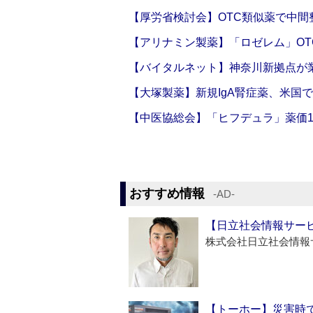
【厚労省検討会】OTC類似薬で中間整
【アリナミン製薬】「ロゼレム」OT
【バイタルネット】神奈川新拠点が業
【大塚製薬】新規IgA腎症薬、米国
【中医協総会】「ヒフデュラ」薬価1
おすすめ情報
‐AD‐
【日立社会情報サー
株式会社日立社会情報
【トーホー】災害時