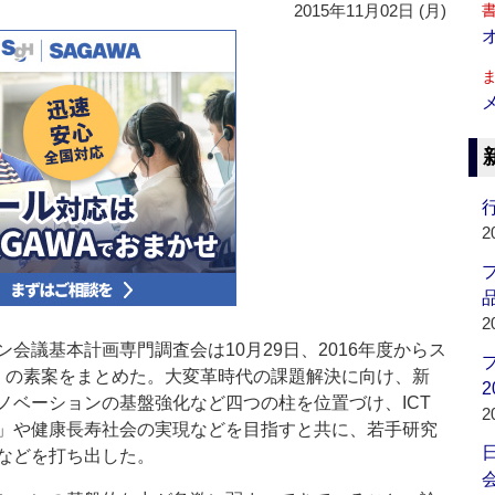
2015年11月02日 (月)
行
2
品
2
議基本計画専門調査会は10月29日、2016年度からス
」の素案をまとめた。大変革時代の課題解決に向け、新
2
ノベーションの基盤強化など四つの柱を位置づけ、ICT
2
」や健康長寿社会の実現などを目指すと共に、若手研究
などを打ち出した。
会