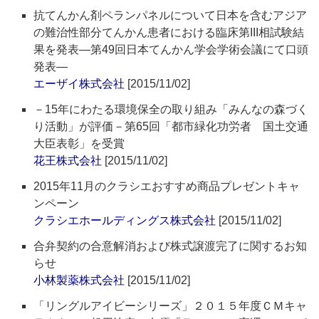
抗てんかん剤ペランパネルについて日本を含むアジア
の難治性部分てんかん患者における臨床第III相試験結
果を発表―第49回日本てんかん学会学術会議にて口頭
発表―
エーザイ株式会社
[2015/11/02]
－15年にわたる環境保全の取り組み「みんなの森づく
り活動」が評価－第65回「都市緑化功労者 国土交通
大臣表彰」を受賞
花王株式会社
[2015/11/02]
2015年11月のクラシエおすすめ商品プレゼントキャ
ンペーン
クラシエホールディングス株式会社
[2015/11/02]
合弁契約の合意解消および株式譲渡完了に関するお知
らせ
小林製薬株式会社
[2015/11/02]
「リングルアイビーシリーズ」２０１５年度ＣＭキャ