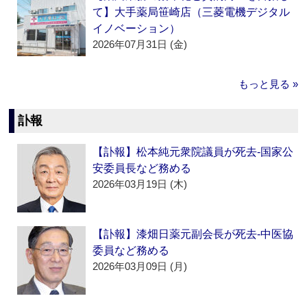
て】大手薬局笹崎店（三菱電機デジタル
イノベーション）
2026年07月31日 (金)
もっと見る »
訃報
【訃報】松本純元衆院議員が死去‐国家公
安委員長など務める
2026年03月19日 (木)
【訃報】漆畑日薬元副会長が死去‐中医協
委員など務める
2026年03月09日 (月)