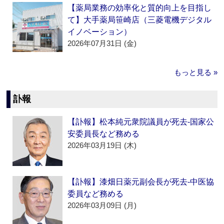
【薬局業務の効率化と質的向上を目指し
て】大手薬局笹崎店（三菱電機デジタル
イノベーション）
2026年07月31日 (金)
もっと見る »
訃報
【訃報】松本純元衆院議員が死去‐国家公
安委員長など務める
2026年03月19日 (木)
【訃報】漆畑日薬元副会長が死去‐中医協
委員など務める
2026年03月09日 (月)