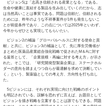
ビジョン5は「志高き信頼される産業となる」である。
生命や健康に直結する製品を生み出していくのだから、志
は当然高いことは事実である。問題は信頼だ。信頼される
ためには、昨年のような不祥事案件が1件も発生しないこ
とが前提条件であり、この点については2025年といわず、
今年からぜひとも実現してもらいたい。
ビジョン2の補論「グローバルヘルスに対する使命と貢
献」と共に、ビジョン3の補論として、先に厚生労働省が
まとめた医薬品産業総合強化戦略で促されたM＆Aに対す
る返答として、「企業規模・再編に対する考え方」が示さ
れた。そこでは、「研究開発型製薬企業は、ステークホル
ダーの意向を踏まえつつ自らが最適解を求めて決断してい
く」という、製薬協としての考え方、方向性を打ち出し
た。
5ビジョンには、それぞれ実現に向けた戦略のポイント
も明記されている。誤解を恐れずに言えば、お題目として
ビジョンを描き戦略を立案することは誰でもできる。問題