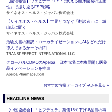
【開催報告】ウェビナー『FSPで変える臨床開発の生産
性』で振り返るFSP戦略
サイネオス・ヘルス・ジャパン株式会社
【サイネオス・ヘルス】世界とつなぐ「翻訳者」に 城
山氏に聞く
サイネオス・ヘルス・ジャパン株式会社
治験文書の翻訳・ローカライゼーションにAIをどれだけ
導入できるかーその[2]
TRANSPERFECT INTERNATIONAL LLC
グローバルCDMOのApeloa、日本市場に本格展開し医薬
品イノベーションを推進
Apeloa Pharmaceutical
おすすめ情報 アーカイブ ‐AD‐を見る »
HEADLINE NEWS
【中医協総会】「ヒフデュラ」薬価15％下げ‐8品目の再