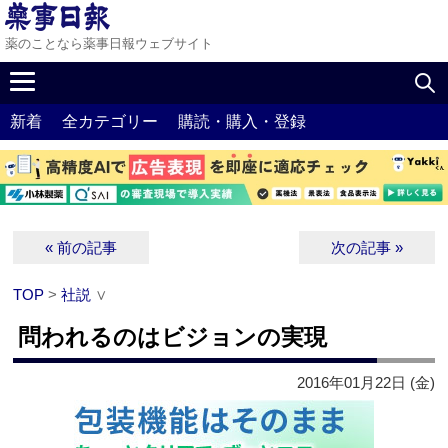
薬のことなら薬事日報ウェブサイト
新着
全カテゴリー
購読・購入・登録
« 前の記事
次の記事 »
TOP
>
社説
∨
問われるのはビジョンの実現
2016年01月22日 (金)