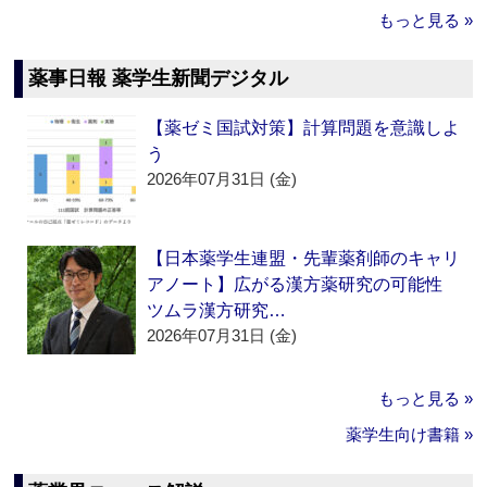
もっと見る »
薬事日報 薬学生新聞デジタル
【薬ゼミ国試対策】計算問題を意識しよ
う
2026年07月31日 (金)
【日本薬学生連盟・先輩薬剤師のキャリ
アノート】広がる漢方薬研究の可能性
ツムラ漢方研究…
2026年07月31日 (金)
もっと見る »
薬学生向け書籍 »