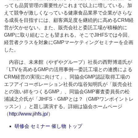
っても品質管理の重要性がこれまで以上に増している。加
えて競争が激しくなっている健康食品業界で企業がさらな
る成長を目指すには、顧客満足度を継続的に高めるCRM経
営が欠かせない。また、販売会社と委託工場が積極的に
GMPに取り組むことも望まれる。そこでJIHFSでは今回、
経営者クラスを対象にGMPマーケティングセミナーを企画
した。
内容は、未来館（やずやグループ）社長の西野博道氏が
「LTVを高めるGMPの活用事例―委託工場との連携による
CRM経営の実現に向けて」、同協会GMP認証取得工場の
エフアイコーポレーション社長の塩谷知明氏が「販売会社
との強い絆をつくるGMP」、同協会GMP審査委員長の松
浦誠之介氏が「JIHFS・GMPとは？（GMPワンポイントレ
ッスン）」と題し講演する。詳細は協会ホームページ
（
http://www.jihfs.jp/
）
研修会 セミナー 催し物 トップ