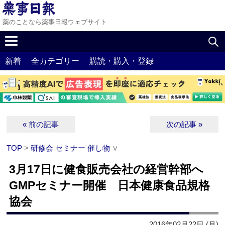
薬のことなら薬事日報ウェブサイト
新着
全カテゴリー
購読・購入・登録
« 前の記事
次の記事 »
TOP
>
研修会 セミナー 催し物
∨
3月17日に健食販売会社の経営幹部へ
GMPセミナー開催 日本健康食品規格
協会
2016年02月22日 (月)