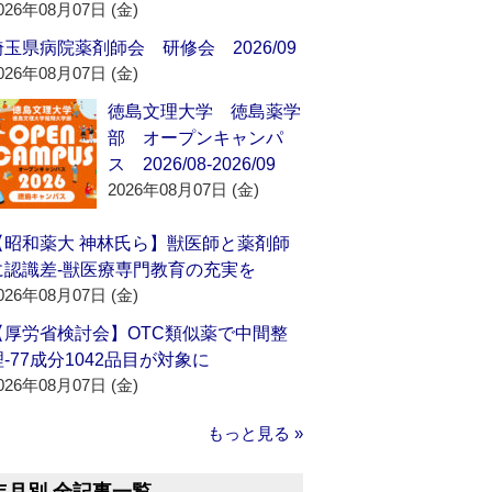
026年08月07日 (金)
埼玉県病院薬剤師会 研修会 2026/09
026年08月07日 (金)
徳島文理大学 徳島薬学
部 オープンキャンパ
ス 2026/08-2026/09
2026年08月07日 (金)
【昭和薬大 神林氏ら】獣医師と薬剤師
に認識差‐獣医療専門教育の充実を
026年08月07日 (金)
【厚労省検討会】OTC類似薬で中間整
理‐77成分1042品目が対象に
026年08月07日 (金)
もっと見る »