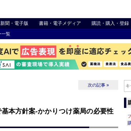
新聞・電子版
書籍・電子メディア
購読・購入・登録
ー一覧
次の記事 »
で基本方針案‐かかりつけ薬局の必要性