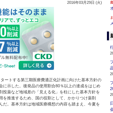
2016年03月29日 (火)
行
2
品
2
らスタートする第三期医療費適正化計画に向けた基本方針の
会に示した。後発品の使用割合80％以上の達成をはじめ
2
剤投薬など地域差の「見える化」を柱にした基本方針を
2
用を推進するため、国の役割として、かかりつけ薬剤
んだ。基本方針は地域医療構想の内容も踏まえ、今夏を
会