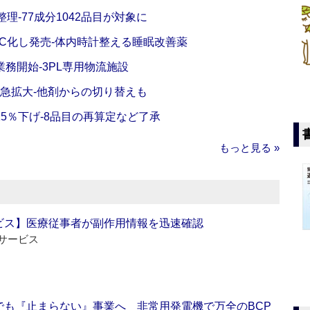
理‐77成分1042品目が対象に
C化し発売‐体内時計整える睡眠改善薬
務開始‐3PL専用物流施設
で急拡大‐他剤からの切り替えも
5％下げ‐8品目の再算定など了承
もっと見る »
ビス】医療従事者が副作用情報を迅速確認
サービス
でも『止まらない』事業へ 非常用発電機で万全のBCP