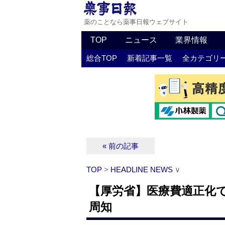
薬のことなら薬事日報ウェブサイト
TOP
ニュース
業界情報
総合TOP
新着記事一覧
全カテゴリ
« 前の記事
TOP
>
HEADLINE NEWS
∨
【厚労省】医療費適正化
周知