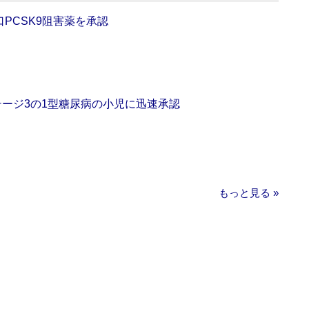
口PCSK9阻害薬を承認
をステージ3の1型糖尿病の小児に迅速承認
もっと見る »