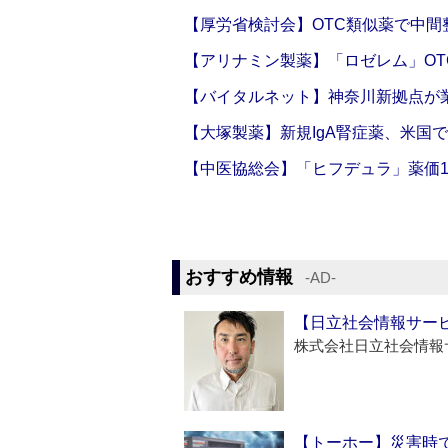
【厚労省検討会】OTC類似薬で中間整
【アリナミン製薬】「ロゼレム」OT
【バイタルネット】神奈川新拠点が業
【大塚製薬】新規IgA腎症薬、米国
【中医協総会】「ヒフデュラ」薬価1
おすすめ情報
‐AD‐
【日立社会情報サー
株式会社日立社会情報
【トーホー】災害時