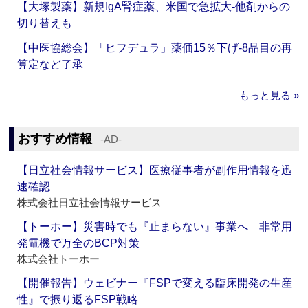
【大塚製薬】新規IgA腎症薬、米国で急拡大‐他剤からの
切り替えも
【中医協総会】「ヒフデュラ」薬価15％下げ‐8品目の再
算定など了承
もっと見る »
おすすめ情報
‐AD‐
【日立社会情報サービス】医療従事者が副作用情報を迅
速確認
株式会社日立社会情報サービス
【トーホー】災害時でも『止まらない』事業へ 非常用
発電機で万全のBCP対策
株式会社トーホー
【開催報告】ウェビナー『FSPで変える臨床開発の生産
性』で振り返るFSP戦略