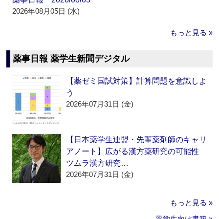
2026年08月05日 (水)
もっと見る »
薬事日報 薬学生新聞デジタル
【薬ゼミ国試対策】計算問題を意識しよ
う
2026年07月31日 (金)
【日本薬学生連盟・先輩薬剤師のキャリ
アノート】広がる漢方薬研究の可能性
ツムラ漢方研究…
2026年07月31日 (金)
もっと見る »
薬学生向け書籍 »