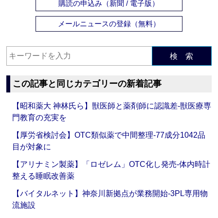
購読の申込み（新聞 / 電子版）
メールニュースの登録（無料）
検 索
この記事と同じカテゴリーの新着記事
【昭和薬大 神林氏ら】獣医師と薬剤師に認識差‐獣医療専
門教育の充実を
【厚労省検討会】OTC類似薬で中間整理‐77成分1042品
目が対象に
【アリナミン製薬】「ロゼレム」OTC化し発売‐体内時計
整える睡眠改善薬
【バイタルネット】神奈川新拠点が業務開始‐3PL専用物
流施設