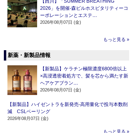
【西川】「SUMMER BREATHING
2026」を開催‐森ビルホスピタリティーコ
ーポレーションとエステ…
2026年08月07日 (金)
もっと見る »
新薬・新製品情報
【新製品】ケラチン極限濃度6800倍以上
×高浸透密着処方で、髪を芯から満たす新
ヘアケアブラン…
2026年08月07日 (金)
【新製品】ハイゼントラを新発売‐高用量化で投与本数削
減 CSLベーリング
2026年08月07日 (金)
もっと見る »