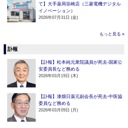
て】大手薬局笹崎店（三菱電機デジタル
イノベーション）
2026年07月31日 (金)
もっと見る »
訃報
【訃報】松本純元衆院議員が死去‐国家公
安委員長など務める
2026年03月19日 (木)
【訃報】漆畑日薬元副会長が死去‐中医協
委員など務める
2026年03月09日 (月)