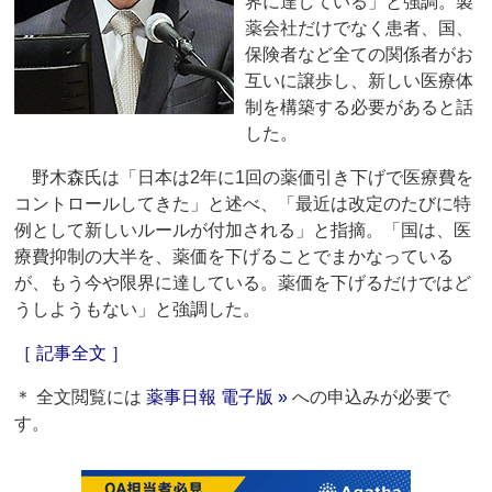
界に達している」と強調。製
薬会社だけでなく患者、国、
保険者など全ての関係者がお
互いに譲歩し、新しい医療体
制を構築する必要があると話
した。
野木森氏は「日本は2年に1回の薬価引き下げで医療費を
コントロールしてきた」と述べ、「最近は改定のたびに特
例として新しいルールが付加される」と指摘。「国は、医
療費抑制の大半を、薬価を下げることでまかなっている
が、もう今や限界に達している。薬価を下げるだけではど
うしようもない」と強調した。
［ 記事全文 ］
＊ 全文閲覧には
薬事日報 電子版 »
への申込みが必要で
す。