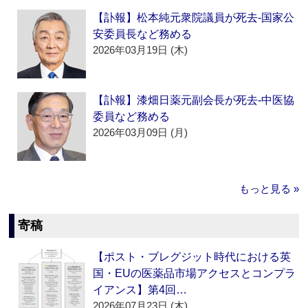
【訃報】松本純元衆院議員が死去‐国家公
安委員長など務める
2026年03月19日 (木)
【訃報】漆畑日薬元副会長が死去‐中医協
委員など務める
2026年03月09日 (月)
もっと見る »
寄稿
【ポスト・ブレグジット時代における英
国・EUの医薬品市場アクセスとコンプラ
イアンス】第4回…
2026年07月23日 (木)