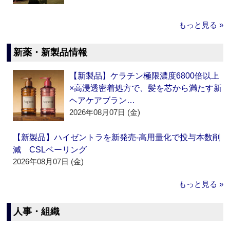
もっと見る »
新薬・新製品情報
【新製品】ケラチン極限濃度6800倍以上
×高浸透密着処方で、髪を芯から満たす新
ヘアケアブラン…
2026年08月07日 (金)
【新製品】ハイゼントラを新発売‐高用量化で投与本数削
減 CSLベーリング
2026年08月07日 (金)
もっと見る »
人事・組織