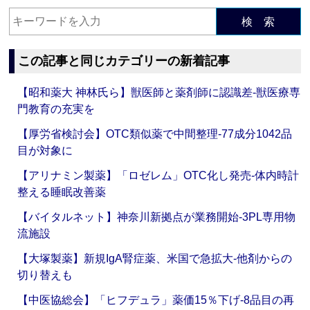
検 索
この記事と同じカテゴリーの新着記事
【昭和薬大 神林氏ら】獣医師と薬剤師に認識差‐獣医療専
門教育の充実を
【厚労省検討会】OTC類似薬で中間整理‐77成分1042品
目が対象に
【アリナミン製薬】「ロゼレム」OTC化し発売‐体内時計
整える睡眠改善薬
【バイタルネット】神奈川新拠点が業務開始‐3PL専用物
流施設
【大塚製薬】新規IgA腎症薬、米国で急拡大‐他剤からの
切り替えも
【中医協総会】「ヒフデュラ」薬価15％下げ‐8品目の再