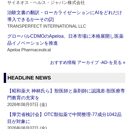
サイネオス・ヘルス・ジャパン株式会社
治験文書の翻訳・ローカライゼーションにAIをどれだけ
導入できるかーその[2]
TRANSPERFECT INTERNATIONAL LLC
グローバルCDMOのApeloa、日本市場に本格展開し医薬
品イノベーションを推進
Apeloa Pharmaceutical
おすすめ情報 アーカイブ ‐AD‐を見る »
HEADLINE NEWS
【昭和薬大 神林氏ら】獣医師と薬剤師に認識差‐獣医療専
門教育の充実を
2026年08月07日 (金)
【厚労省検討会】OTC類似薬で中間整理‐77成分1042品
目が対象に
2026年08月07日 (金)