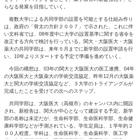
らなる発展を目指していく。
複数大学による共同学部の設置を可能とする仕組み作り
は、政府の「骨太の方針２００７」で示された。これに伴
い文科省では、08年度中に大学の設置基準に関する省令を
改正する方向で検討を行っている。関大・大阪医大・大阪
薬大の共同学部は、来年５月までに新学部の設置申請を行
い、10年よりスタートする予定で準備を進めていく。
今回の構想は、03年の関大と大阪医大の医工連携、04年
の大阪医大と大阪薬大の学術交流協定、昨年12月の大阪薬
大と関大の学術交流協定など、３大学のトライアングルが
完成したことを受けての次へのステップ。
共同学部は、大阪医大（高槻市）のキャンパス内に開設
され、新校舎は、関大が中心となって建設する予定。新学
部の名称は未定だが、生命科学部、生命医科学部、生命健
康科学部などが予測されている。学生定員は、１学年約２
００人程度。学科は、生命医科学、生命薬科学、医工学