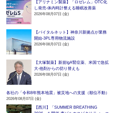
【アリナミン製薬】「ロゼレム」OTC化
し発売‐体内時計整える睡眠改善薬
2026年08月07日 (金)
【バイタルネット】神奈川新拠点が業務
開始‐3PL専用物流施設
2026年08月07日 (金)
【大塚製薬】新規IgA腎症薬、米国で急拡
大‐他剤からの切り替えも
2026年08月07日 (金)
各社の「令和8年熊本地震」被災地への支援（順位不動）
2026年08月07日 (金)
【西川】「SUMMER BREATHING