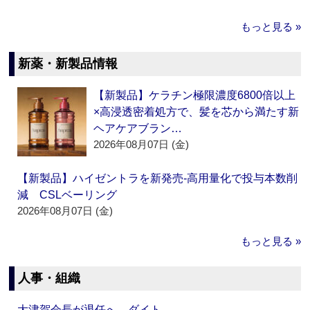
もっと見る »
新薬・新製品情報
【新製品】ケラチン極限濃度6800倍以上
×高浸透密着処方で、髪を芯から満たす新
ヘアケアブラン…
2026年08月07日 (金)
【新製品】ハイゼントラを新発売‐高用量化で投与本数削
減 CSLベーリング
2026年08月07日 (金)
もっと見る »
人事・組織
大津賀会長が退任へ ダイト