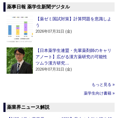
薬事日報 薬学生新聞デジタル
【薬ゼミ国試対策】計算問題を意識しよ
う
2026年07月31日 (金)
【日本薬学生連盟・先輩薬剤師のキャリ
アノート】広がる漢方薬研究の可能性
ツムラ漢方研究…
2026年07月31日 (金)
もっと見る »
薬学生向け書籍 »
薬業界ニュース解説