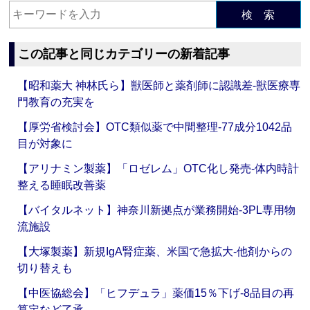
検 索
この記事と同じカテゴリーの新着記事
【昭和薬大 神林氏ら】獣医師と薬剤師に認識差‐獣医療専
門教育の充実を
【厚労省検討会】OTC類似薬で中間整理‐77成分1042品
目が対象に
【アリナミン製薬】「ロゼレム」OTC化し発売‐体内時計
整える睡眠改善薬
【バイタルネット】神奈川新拠点が業務開始‐3PL専用物
流施設
【大塚製薬】新規IgA腎症薬、米国で急拡大‐他剤からの
切り替えも
【中医協総会】「ヒフデュラ」薬価15％下げ‐8品目の再
算定など了承