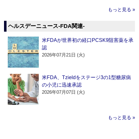
もっと見る »
ヘルスデーニュース‐FDA関連‐
米FDAが世界初の経口PCSK9阻害薬を承
認
2026年07月21日 (火)
米FDA、Tzieldをステージ3の1型糖尿病
の小児に迅速承認
2026年07月07日 (火)
もっと見る »