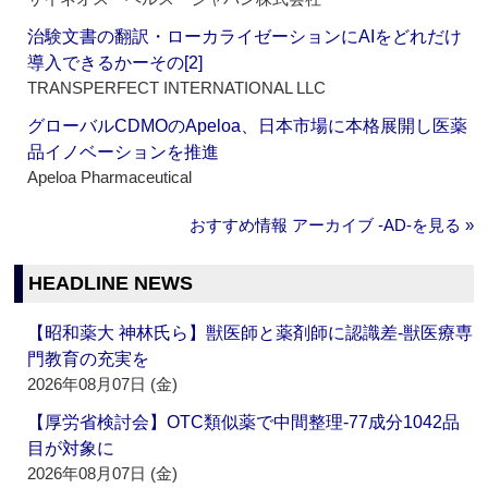
治験文書の翻訳・ローカライゼーションにAIをどれだけ
導入できるかーその[2]
TRANSPERFECT INTERNATIONAL LLC
グローバルCDMOのApeloa、日本市場に本格展開し医薬
品イノベーションを推進
Apeloa Pharmaceutical
おすすめ情報 アーカイブ ‐AD‐を見る »
HEADLINE NEWS
【昭和薬大 神林氏ら】獣医師と薬剤師に認識差‐獣医療専
門教育の充実を
2026年08月07日 (金)
【厚労省検討会】OTC類似薬で中間整理‐77成分1042品
目が対象に
2026年08月07日 (金)