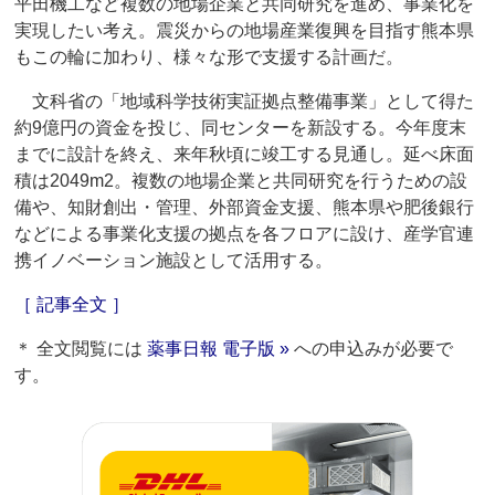
平田機工など複数の地場企業と共同研究を進め、事業化を
実現したい考え。震災からの地場産業復興を目指す熊本県
もこの輪に加わり、様々な形で支援する計画だ。
文科省の「地域科学技術実証拠点整備事業」として得た
約9億円の資金を投じ、同センターを新設する。今年度末
までに設計を終え、来年秋頃に竣工する見通し。延べ床面
積は2049m2。複数の地場企業と共同研究を行うための設
備や、知財創出・管理、外部資金支援、熊本県や肥後銀行
などによる事業化支援の拠点を各フロアに設け、産学官連
携イノベーション施設として活用する。
［ 記事全文 ］
＊ 全文閲覧には
薬事日報 電子版 »
への申込みが必要で
す。