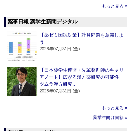
もっと見る »
薬事日報 薬学生新聞デジタル
【薬ゼミ国試対策】計算問題を意識しよ
う
2026年07月31日 (金)
【日本薬学生連盟・先輩薬剤師のキャリ
アノート】広がる漢方薬研究の可能性
ツムラ漢方研究…
2026年07月31日 (金)
もっと見る »
薬学生向け書籍 »