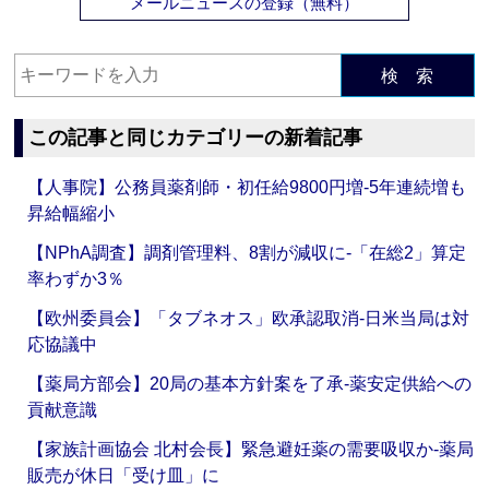
メールニュースの登録（無料）
検 索
この記事と同じカテゴリーの新着記事
【人事院】公務員薬剤師・初任給9800円増‐5年連続増も
昇給幅縮小
【NPhA調査】調剤管理料、8割が減収に‐「在総2」算定
率わずか3％
【欧州委員会】「タブネオス」欧承認取消‐日米当局は対
応協議中
【薬局方部会】20局の基本方針案を了承‐薬安定供給への
貢献意識
【家族計画協会 北村会長】緊急避妊薬の需要吸収か‐薬局
販売が休日「受け皿」に