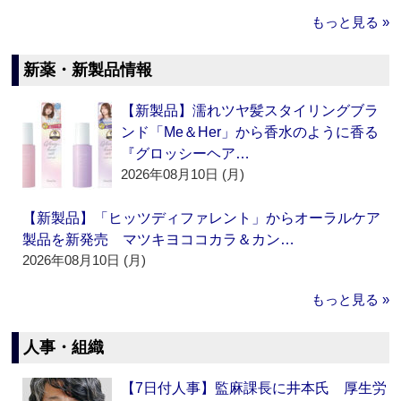
もっと見る »
新薬・新製品情報
【新製品】濡れツヤ髪スタイリングブラ
ンド「Me＆Her」から香水のように香る
『グロッシーヘア…
2026年08月10日 (月)
【新製品】「ヒッツディファレント」からオーラルケア
製品を新発売 マツキヨココカラ＆カン…
2026年08月10日 (月)
もっと見る »
人事・組織
【7日付人事】監麻課長に井本氏 厚生労