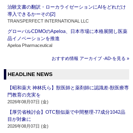
治験文書の翻訳・ローカライゼーションにAIをどれだけ
導入できるかーその[2]
TRANSPERFECT INTERNATIONAL LLC
グローバルCDMOのApeloa、日本市場に本格展開し医薬
品イノベーションを推進
Apeloa Pharmaceutical
おすすめ情報 アーカイブ ‐AD‐を見る »
HEADLINE NEWS
【昭和薬大 神林氏ら】獣医師と薬剤師に認識差‐獣医療専
門教育の充実を
2026年08月07日 (金)
【厚労省検討会】OTC類似薬で中間整理‐77成分1042品
目が対象に
2026年08月07日 (金)