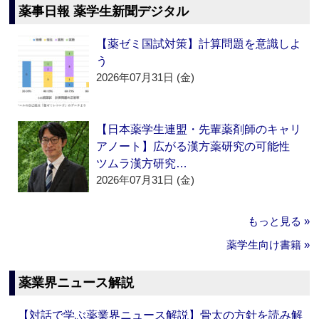
薬事日報 薬学生新聞デジタル
【薬ゼミ国試対策】計算問題を意識しよ
う
2026年07月31日 (金)
【日本薬学生連盟・先輩薬剤師のキャリ
アノート】広がる漢方薬研究の可能性
ツムラ漢方研究…
2026年07月31日 (金)
もっと見る »
薬学生向け書籍 »
薬業界ニュース解説
【対話で学ぶ薬業界ニュース解説】骨太の方針を読み解