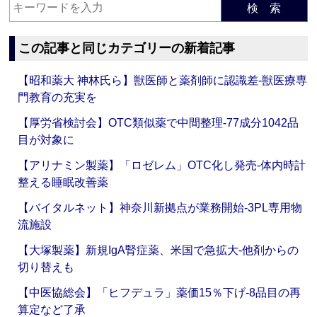
検 索
この記事と同じカテゴリーの新着記事
【昭和薬大 神林氏ら】獣医師と薬剤師に認識差‐獣医療専
門教育の充実を
【厚労省検討会】OTC類似薬で中間整理‐77成分1042品
目が対象に
【アリナミン製薬】「ロゼレム」OTC化し発売‐体内時計
整える睡眠改善薬
【バイタルネット】神奈川新拠点が業務開始‐3PL専用物
流施設
【大塚製薬】新規IgA腎症薬、米国で急拡大‐他剤からの
切り替えも
【中医協総会】「ヒフデュラ」薬価15％下げ‐8品目の再
算定など了承