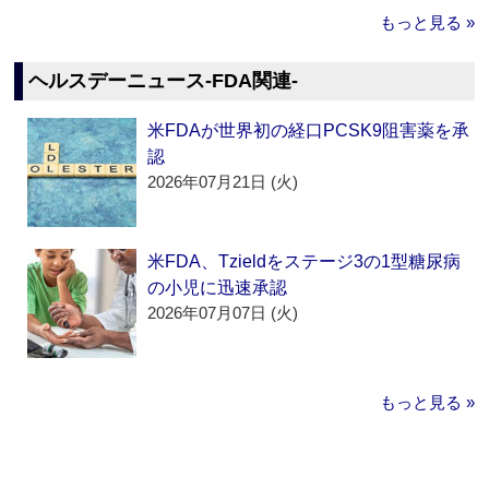
もっと見る »
ヘルスデーニュース‐FDA関連‐
米FDAが世界初の経口PCSK9阻害薬を承
認
2026年07月21日 (火)
米FDA、Tzieldをステージ3の1型糖尿病
の小児に迅速承認
2026年07月07日 (火)
もっと見る »