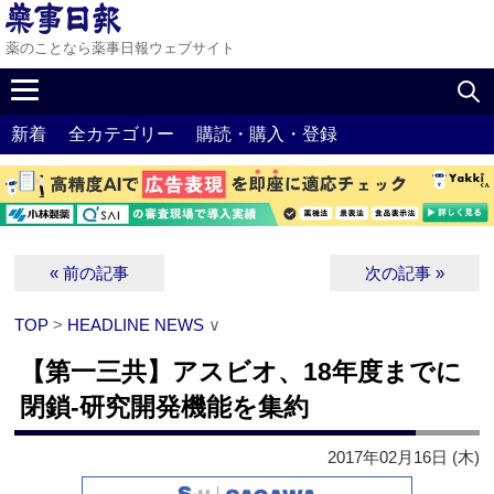
薬のことなら薬事日報ウェブサイト
新着
全カテゴリー
購読・購入・登録
« 前の記事
次の記事 »
TOP
>
HEADLINE NEWS
∨
【第一三共】アスビオ、18年度までに
閉鎖‐研究開発機能を集約
2017年02月16日 (木)