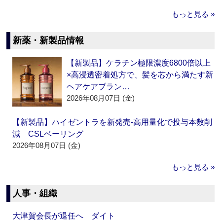
もっと見る »
新薬・新製品情報
【新製品】ケラチン極限濃度6800倍以上
×高浸透密着処方で、髪を芯から満たす新
ヘアケアブラン…
2026年08月07日 (金)
【新製品】ハイゼントラを新発売‐高用量化で投与本数削
減 CSLベーリング
2026年08月07日 (金)
もっと見る »
人事・組織
大津賀会長が退任へ ダイト