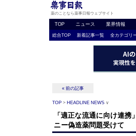
薬のことなら薬事日報ウェブサイト
TOP
ニュース
業界情報
総合TOP
新着記事一覧
全カテゴリ
« 前の記事
TOP
>
HEADLINE NEWS
∨
「適正な流通に向け連携」
ニー偽造薬問題受けて