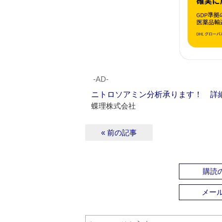
‐AD‐
ニトロソアミン分析承ります！ 詳
蝶理株式会社
« 前の記事
購読の
メー