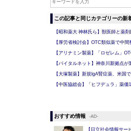
この記事と同じカテゴリーの新
【昭和薬大 神林氏ら】獣医師と薬剤
【厚労省検討会】OTC類似薬で中間整
【アリナミン製薬】「ロゼレム」OT
【バイタルネット】神奈川新拠点が業
【大塚製薬】新規IgA腎症薬、米国
【中医協総会】「ヒフデュラ」薬価1
おすすめ情報
‐AD‐
【日立社会情報サー