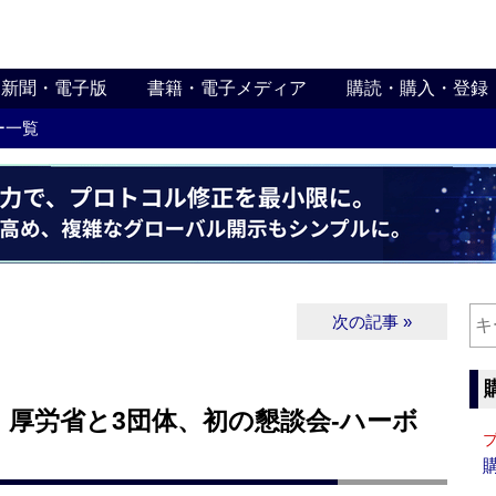
新聞・電子版
書籍・電子メディア
購読・購入・登録
ー一覧
次の記事 »
厚労省と3団体、初の懇談会‐ハーボ