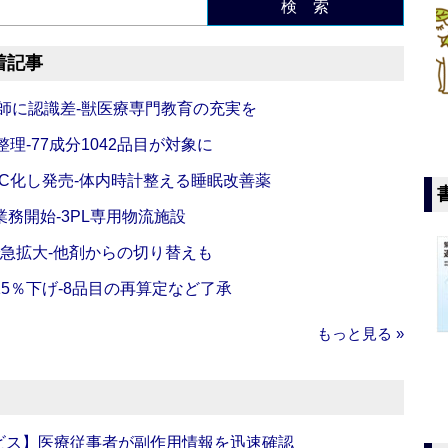
検 索
着記事
師に認識差‐獣医療専門教育の充実を
理‐77成分1042品目が対象に
C化し発売‐体内時計整える睡眠改善薬
務開始‐3PL専用物流施設
で急拡大‐他剤からの切り替えも
5％下げ‐8品目の再算定など了承
もっと見る »
ビス】医療従事者が副作用情報を迅速確認