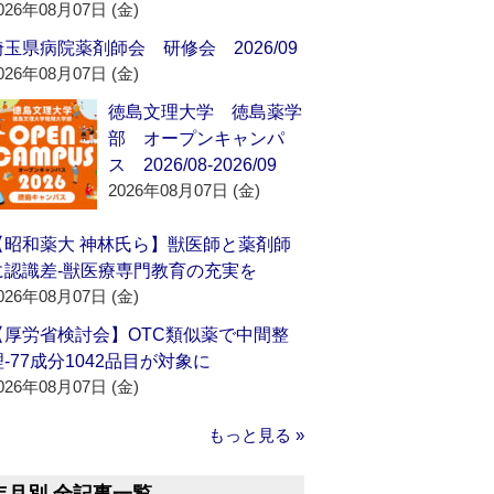
026年08月07日 (金)
埼玉県病院薬剤師会 研修会 2026/09
026年08月07日 (金)
徳島文理大学 徳島薬学
部 オープンキャンパ
ス 2026/08-2026/09
2026年08月07日 (金)
【昭和薬大 神林氏ら】獣医師と薬剤師
に認識差‐獣医療専門教育の充実を
026年08月07日 (金)
【厚労省検討会】OTC類似薬で中間整
理‐77成分1042品目が対象に
026年08月07日 (金)
もっと見る »