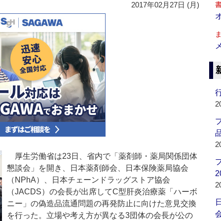
2017年02月27日 (月)
行
2
品
2
厚生労働省は23日、省内で「薬剤師・薬局関係団体
懇談会」を開き、日本薬剤師会、日本保険薬局協会
2
（NPhA）、日本チェーンドラッグストア協会
2
（JACDS）の会長が出席してC型肝炎治療薬「ハーボ
ニー」の偽造品流通問題の再発防止に向けた意見交換
会
を行った。立場や考え方が異なる3団体の会長が公の