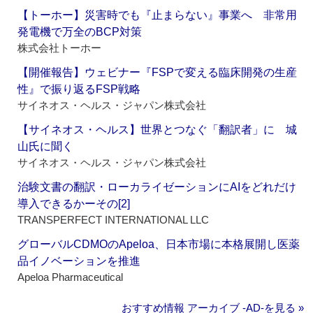
【トーホー】災害時でも『止まらない』事業へ 非常用
発電機で万全のBCP対策
株式会社トーホー
【開催報告】ウェビナー『FSPで変える臨床開発の生産
性』で振り返るFSP戦略
サイネオス・ヘルス・ジャパン株式会社
【サイネオス・ヘルス】世界とつなぐ「翻訳者」に 城
山氏に聞く
サイネオス・ヘルス・ジャパン株式会社
治験文書の翻訳・ローカライゼーションにAIをどれだけ
導入できるかーその[2]
TRANSPERFECT INTERNATIONAL LLC
グローバルCDMOのApeloa、日本市場に本格展開し医薬
品イノベーションを推進
Apeloa Pharmaceutical
おすすめ情報 アーカイブ ‐AD‐を見る »