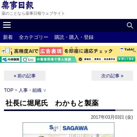
薬のことなら薬事日報ウェブサイト
新着
全カテゴリー
購読・購入・登録
« 前の記事
次の記事 »
TOP
>
人事・組織
∨
社長に堀尾氏 わかもと製薬
2017年03月03日 (金)