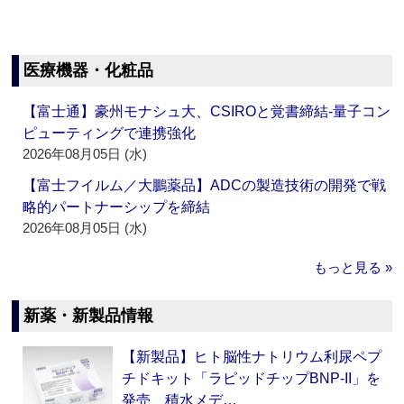
医療機器・化粧品
【富士通】豪州モナシュ大、CSIROと覚書締結‐量子コン
ピューティングで連携強化
2026年08月05日 (水)
【富士フイルム／大鵬薬品】ADCの製造技術の開発で戦
略的パートナーシップを締結
2026年08月05日 (水)
もっと見る »
新薬・新製品情報
【新製品】ヒト脳性ナトリウム利尿ペプ
チドキット「ラピッドチップBNP-II」を
発売 積水メデ…