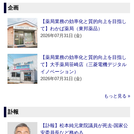
企画
【薬局業務の効率化と質的向上を目指し
て】わかば薬局（東邦薬品）
2026年07月31日 (金)
【薬局業務の効率化と質的向上を目指し
て】大手薬局笹崎店（三菱電機デジタル
イノベーション）
2026年07月31日 (金)
もっと見る »
訃報
【訃報】松本純元衆院議員が死去‐国家公
安委員長など務める