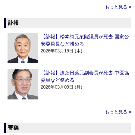
もっと見る »
訃報
【訃報】松本純元衆院議員が死去‐国家公
安委員長など務める
2026年03月19日 (木)
【訃報】漆畑日薬元副会長が死去‐中医協
委員など務める
2026年03月09日 (月)
もっと見る »
寄稿