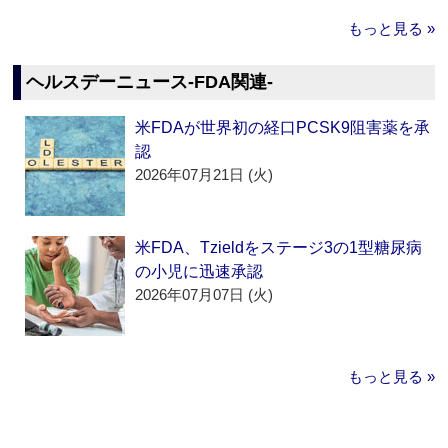
もっと見る »
ヘルスデーニュース‐FDA関連‐
米FDAが世界初の経口PCSK9阻害薬を承
認
2026年07月21日 (火)
米FDA、Tzieldをステージ3の1型糖尿病
の小児に迅速承認
2026年07月07日 (火)
もっと見る »