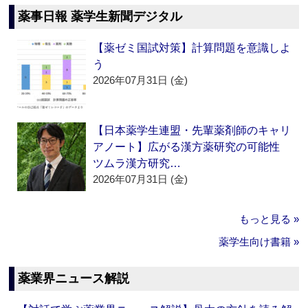
薬事日報 薬学生新聞デジタル
【薬ゼミ国試対策】計算問題を意識しよ
う
2026年07月31日 (金)
【日本薬学生連盟・先輩薬剤師のキャリ
アノート】広がる漢方薬研究の可能性
ツムラ漢方研究…
2026年07月31日 (金)
もっと見る »
薬学生向け書籍 »
薬業界ニュース解説