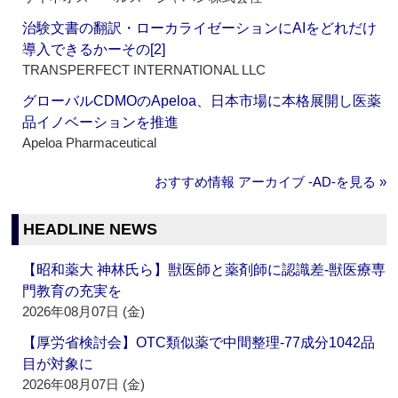
治験文書の翻訳・ローカライゼーションにAIをどれだけ
導入できるかーその[2]
TRANSPERFECT INTERNATIONAL LLC
グローバルCDMOのApeloa、日本市場に本格展開し医薬
品イノベーションを推進
Apeloa Pharmaceutical
おすすめ情報 アーカイブ ‐AD‐を見る »
HEADLINE NEWS
【昭和薬大 神林氏ら】獣医師と薬剤師に認識差‐獣医療専
門教育の充実を
2026年08月07日 (金)
【厚労省検討会】OTC類似薬で中間整理‐77成分1042品
目が対象に
2026年08月07日 (金)