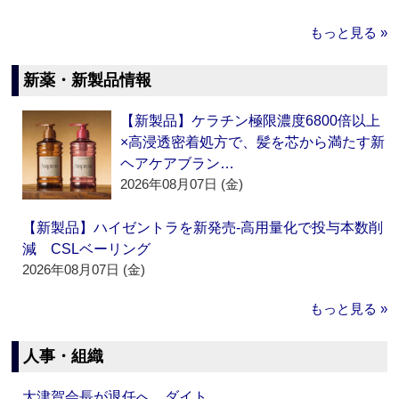
もっと見る »
新薬・新製品情報
【新製品】ケラチン極限濃度6800倍以上
×高浸透密着処方で、髪を芯から満たす新
ヘアケアブラン…
2026年08月07日 (金)
【新製品】ハイゼントラを新発売‐高用量化で投与本数削
減 CSLベーリング
2026年08月07日 (金)
もっと見る »
人事・組織
大津賀会長が退任へ ダイト