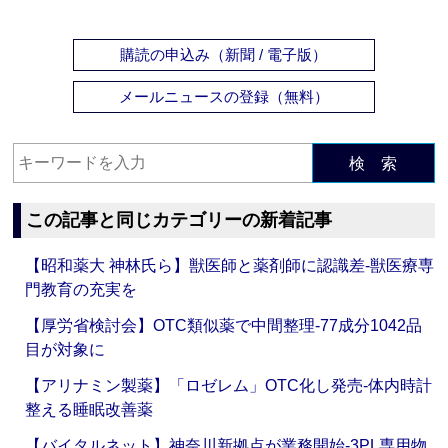
購読の申込み（新聞 / 電子版）
メールニュースの登録（無料）
検 索
この記事と同じカテゴリーの新着記事
【昭和薬大 神林氏ら】獣医師と薬剤師に認識差‐獣医療専
門教育の充実を
【厚労省検討会】OTC類似薬で中間整理‐77成分1042品
目が対象に
【アリナミン製薬】「ロゼレム」OTC化し発売‐体内時計
整える睡眠改善薬
【バイタルネット】神奈川新拠点が業務開始‐3PL専用物