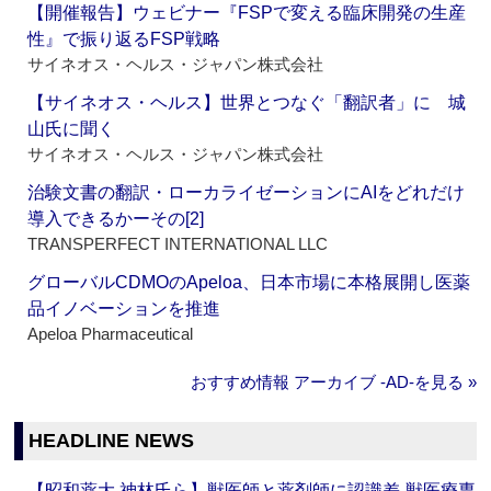
【開催報告】ウェビナー『FSPで変える臨床開発の生産
性』で振り返るFSP戦略
サイネオス・ヘルス・ジャパン株式会社
【サイネオス・ヘルス】世界とつなぐ「翻訳者」に 城
山氏に聞く
サイネオス・ヘルス・ジャパン株式会社
治験文書の翻訳・ローカライゼーションにAIをどれだけ
導入できるかーその[2]
TRANSPERFECT INTERNATIONAL LLC
グローバルCDMOのApeloa、日本市場に本格展開し医薬
品イノベーションを推進
Apeloa Pharmaceutical
おすすめ情報 アーカイブ ‐AD‐を見る »
HEADLINE NEWS
【昭和薬大 神林氏ら】獣医師と薬剤師に認識差‐獣医療専