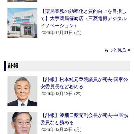
【薬局業務の効率化と質的向上を目指し
て】大手薬局笹崎店（三菱電機デジタル
イノベーション）
2026年07月31日 (金)
もっと見る »
訃報
【訃報】松本純元衆院議員が死去‐国家公
安委員長など務める
2026年03月19日 (木)
【訃報】漆畑日薬元副会長が死去‐中医協
委員など務める
2026年03月09日 (月)