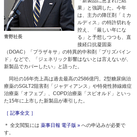
「新製品に恵まれた結
果」と強調した。今年
は、主力の降圧剤「ミカ
ルディス」の特許切れを
控え、「厳しい年にな
青野社長
る」と予想しつつも、直
接経口抗凝固薬
（DOAC）「プラザキサ」の特異的中和剤「プリズバイン
ド」などで、「ジェネリック影響はないとは言えないが、
新製品でカバーしたい」と語った。
同社の16年売上高は過去最高の2586億円。2型糖尿病治
療薬のSGLT2阻害剤「ジャディアンス」や特発性肺線維症
治療薬「オフェブ」、COPD治療薬「スピオルド」といっ
た15年に上市した新製品が牽引した。
［ 記事全文 ］
＊ 全文閲覧には
薬事日報 電子版 »
への申込みが必要で
す。