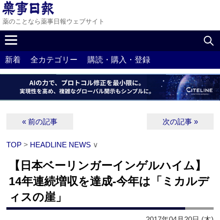
薬のことなら薬事日報ウェブサイト
新着
全カテゴリー
購読・購入・登録
« 前の記事
次の記事 »
TOP
>
HEADLINE NEWS
∨
【日本ベーリンガーインゲルハイム】
14年連続増収を達成‐今年は「ミカルデ
ィスの崖」
2017年04月20日 (木)