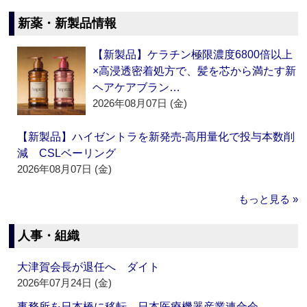
新薬・新製品情報
【新製品】ケラチン極限濃度6800倍以上
×高浸透密着処方で、髪を芯から満たす新
ヘアケアブラン…
2026年08月07日 (金)
【新製品】ハイゼントラを新発売‐高用量化で投与本数削
減 CSLベーリング
2026年08月07日 (金)
もっと見る »
人事・組織
大津賀会長が退任へ ダイト
2026年07月24日 (金)
事務所を日本橋に移転 日本医療機器産業連合会