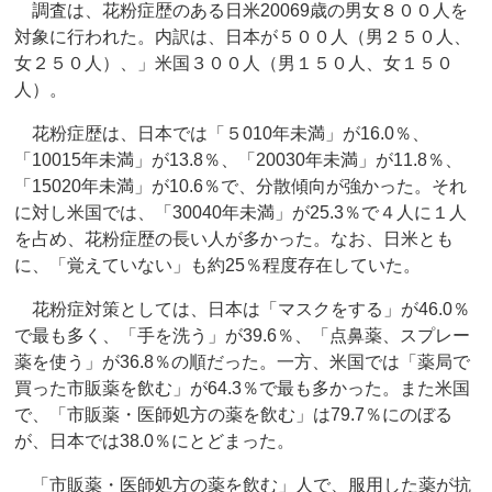
調査は、花粉症歴のある日米20069歳の男女８００人を
対象に行われた。内訳は、日本が５００人（男２５０人、
女２５０人）、」米国３００人（男１５０人、女１５０
人）。
花粉症歴は、日本では「５010年未満」が16.0％、
「10015年未満」が13.8％、「20030年未満」が11.8％、
「15020年未満」が10.6％で、分散傾向が強かった。それ
に対し米国では、「30040年未満」が25.3％で４人に１人
を占め、花粉症歴の長い人が多かった。なお、日米とも
に、「覚えていない」も約25％程度存在していた。
花粉症対策としては、日本は「マスクをする」が46.0％
で最も多く、「手を洗う」が39.6％、「点鼻薬、スプレー
薬を使う」が36.8％の順だった。一方、米国では「薬局で
買った市販薬を飲む」が64.3％で最も多かった。また米国
で、「市販薬・医師処方の薬を飲む」は79.7％にのぼる
が、日本では38.0％にとどまった。
「市販薬・医師処方の薬を飲む」人で、服用した薬が抗