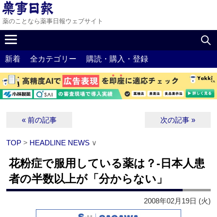
薬のことなら薬事日報ウェブサイト
新着
全カテゴリー
購読・購入・登録
« 前の記事
次の記事 »
TOP
>
HEADLINE NEWS
∨
花粉症で服用している薬は？‐日本人患
者の半数以上が「分からない」
2008年02月19日 (火)