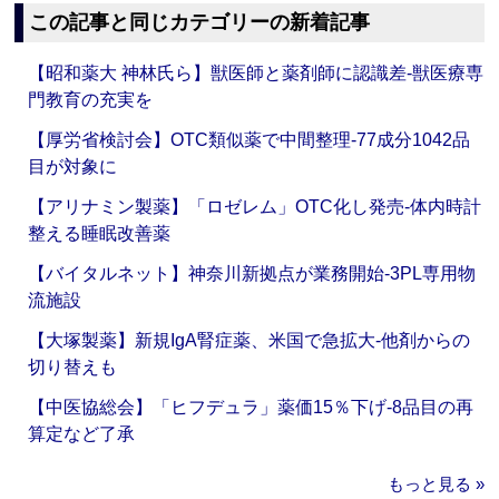
この記事と同じカテゴリーの新着記事
【昭和薬大 神林氏ら】獣医師と薬剤師に認識差‐獣医療専
門教育の充実を
【厚労省検討会】OTC類似薬で中間整理‐77成分1042品
目が対象に
【アリナミン製薬】「ロゼレム」OTC化し発売‐体内時計
整える睡眠改善薬
【バイタルネット】神奈川新拠点が業務開始‐3PL専用物
流施設
【大塚製薬】新規IgA腎症薬、米国で急拡大‐他剤からの
切り替えも
【中医協総会】「ヒフデュラ」薬価15％下げ‐8品目の再
算定など了承
もっと見る »