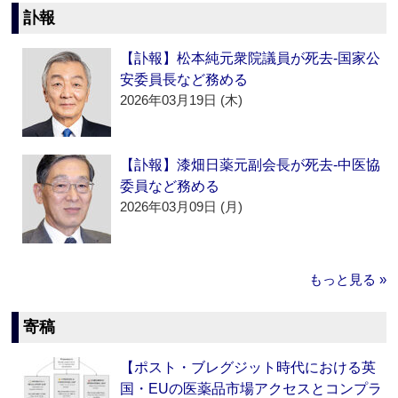
訃報
【訃報】松本純元衆院議員が死去‐国家公
安委員長など務める
2026年03月19日 (木)
【訃報】漆畑日薬元副会長が死去‐中医協
委員など務める
2026年03月09日 (月)
もっと見る »
寄稿
【ポスト・ブレグジット時代における英
国・EUの医薬品市場アクセスとコンプラ