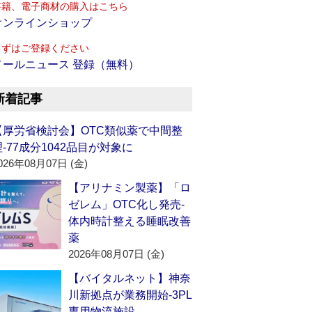
書籍、電子商材の購入はこちら
オンラインショップ
まずはご登録ください
メールニュース 登録（無料）
新着記事
【厚労省検討会】OTC類似薬で中間整
理‐77成分1042品目が対象に
026年08月07日 (金)
【アリナミン製薬】「ロ
ゼレム」OTC化し発売‐
体内時計整える睡眠改善
薬
2026年08月07日 (金)
【バイタルネット】神奈
川新拠点が業務開始‐3PL
専用物流施設