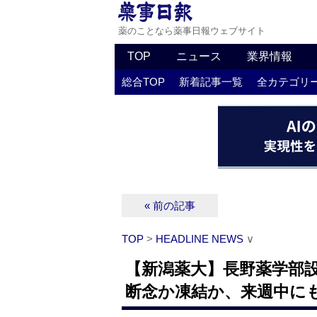
薬のことなら薬事日報ウェブサイト
TOP
ニュース
業界情報
総合TOP
新着記事一覧
全カテゴリ
« 前の記事
TOP
>
HEADLINE NEWS
∨
【新潟薬大】長野薬学部設
断念か凍結か、来週中に