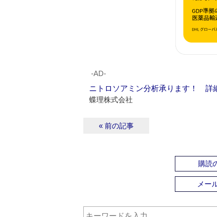
‐AD‐
ニトロソアミン分析承ります！ 詳
蝶理株式会社
« 前の記事
購読の
メー