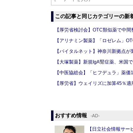
この記事と同じカテゴリーの新
【厚労省検討会】OTC類似薬で中間整
【アリナミン製薬】「ロゼレム」OT
【バイタルネット】神奈川新拠点が業
【大塚製薬】新規IgA腎症薬、米国
【中医協総会】「ヒフデュラ」薬価1
【厚労省】ウェイリズに加算45％適用
おすすめ情報
‐AD‐
【日立社会情報サー