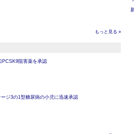
もっと見る »
口PCSK9阻害薬を承認
をステージ3の1型糖尿病の小児に迅速承認