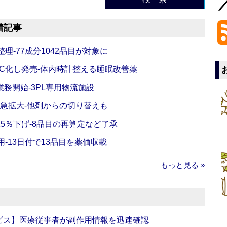
着記事
理‐77成分1042品目が対象に
C化し発売‐体内時計整える睡眠改善薬
務開始‐3PL専用物流施設
で急拡大‐他剤からの切り替えも
5％下げ‐8品目の再算定など了承
‐13日付で13品目を薬価収載
もっと見る »
ビス】医療従事者が副作用情報を迅速確認