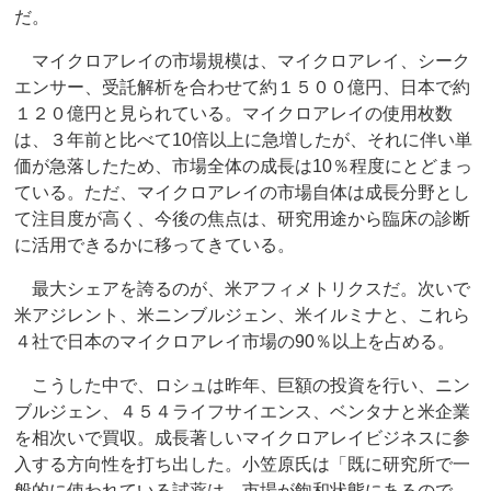
だ。
マイクロアレイの市場規模は、マイクロアレイ、シーク
エンサー、受託解析を合わせて約１５００億円、日本で約
１２０億円と見られている。マイクロアレイの使用枚数
は、３年前と比べて10倍以上に急増したが、それに伴い単
価が急落したため、市場全体の成長は10％程度にとどまっ
ている。ただ、マイクロアレイの市場自体は成長分野とし
て注目度が高く、今後の焦点は、研究用途から臨床の診断
に活用できるかに移ってきている。
最大シェアを誇るのが、米アフィメトリクスだ。次いで
米アジレント、米ニンブルジェン、米イルミナと、これら
４社で日本のマイクロアレイ市場の90％以上を占める。
こうした中で、ロシュは昨年、巨額の投資を行い、ニン
ブルジェン、４５４ライフサイエンス、ベンタナと米企業
を相次いで買収。成長著しいマイクロアレイビジネスに参
入する方向性を打ち出した。小笠原氏は「既に研究所で一
般的に使われている試薬は、市場が飽和状態にあるので、