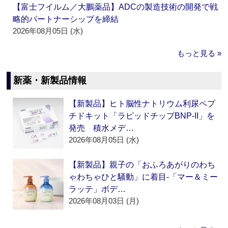
【富士フイルム／大鵬薬品】ADCの製造技術の開発で戦
略的パートナーシップを締結
2026年08月05日 (水)
もっと見る »
新薬・新製品情報
【新製品】ヒト脳性ナトリウム利尿ペプ
チドキット「ラピッドチップBNP-II」を
発売 積水メデ…
2026年08月05日 (水)
【新製品】親子の「おふろあがりのわち
ゃわちゃひと騒動」に着目‐「マー＆ミー
ラッテ」ボデ…
2026年08月03日 (月)