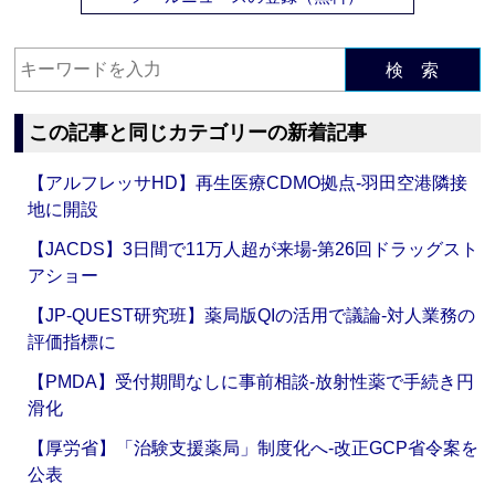
検 索
この記事と同じカテゴリーの新着記事
【アルフレッサHD】再生医療CDMO拠点‐羽田空港隣接
地に開設
【JACDS】3日間で11万人超が来場‐第26回ドラッグスト
アショー
【JP-QUEST研究班】薬局版QIの活用で議論‐対人業務の
評価指標に
【PMDA】受付期間なしに事前相談‐放射性薬で手続き円
滑化
【厚労省】「治験支援薬局」制度化へ‐改正GCP省令案を
公表