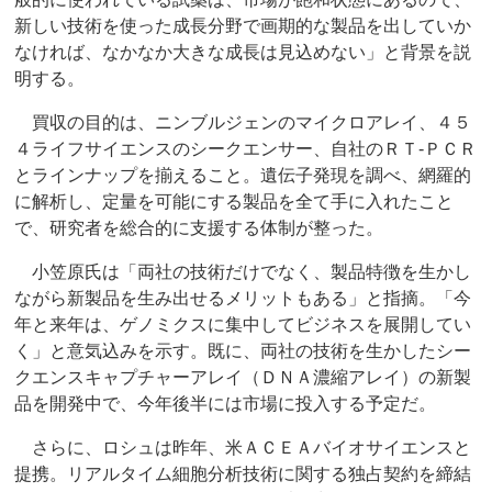
新しい技術を使った成長分野で画期的な製品を出していか
なければ、なかなか大きな成長は見込めない」と背景を説
明する。
買収の目的は、ニンブルジェンのマイクロアレイ、４５
４ライフサイエンスのシークエンサー、自社のＲＴ‐ＰＣＲ
とラインナップを揃えること。遺伝子発現を調べ、網羅的
に解析し、定量を可能にする製品を全て手に入れたこと
で、研究者を総合的に支援する体制が整った。
小笠原氏は「両社の技術だけでなく、製品特徴を生かし
ながら新製品を生み出せるメリットもある」と指摘。「今
年と来年は、ゲノミクスに集中してビジネスを展開してい
く」と意気込みを示す。既に、両社の技術を生かしたシー
クエンスキャプチャーアレイ（ＤＮＡ濃縮アレイ）の新製
品を開発中で、今年後半には市場に投入する予定だ。
さらに、ロシュは昨年、米ＡＣＥＡバイオサイエンスと
提携。リアルタイム細胞分析技術に関する独占契約を締結