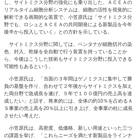
し、サイトミクス分野の強化にも乗り出した。ＡＣＥＡの
リアルタイム細胞分析システムは、細胞の活性を視覚的に
解析できる画期的な装置で、小笠原氏は「サイトミクス分
野でも、ロシュとＡＣＥＡの共同開発による新製品を今年
後半から投入していく」との方針を示している。
サイトミクス分野に関しては、ベンタナが細胞切片の染
色、封入、乾燥を全自動で行う装置を持っていることか
ら、今後はこうした技術もサイトミクス分野に投入できる
可能性もあるという。
小笠原氏は、「当面の３年間はゲノミクスに集中して勝
負の基盤を作り、合わせて２年後からサイトミクスを加え
た両分野で急成長を遂げ、５年で１００億円の売上高を達
成したい」と話す。将来的には、全体の約10％を占めるＡ
Ｓ事業の売上高を20％以上に引き上げ、全事業の柱に成長
させたい考えだ。
小笠原氏は、高密度、低価格、新しい用途といった三つ
の課題を挙げ、「これらニーズを満たす新製品をラインナ