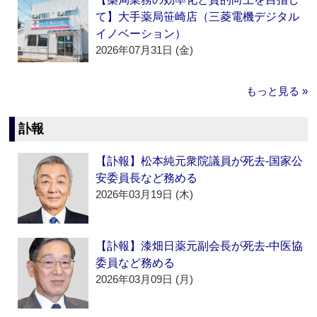
て】大手薬局笹崎店（三菱電機デジタル
イノベーション）
2026年07月31日 (金)
もっと見る »
訃報
【訃報】松本純元衆院議員が死去‐国家公
安委員長など務める
2026年03月19日 (木)
【訃報】漆畑日薬元副会長が死去‐中医協
委員など務める
2026年03月09日 (月)