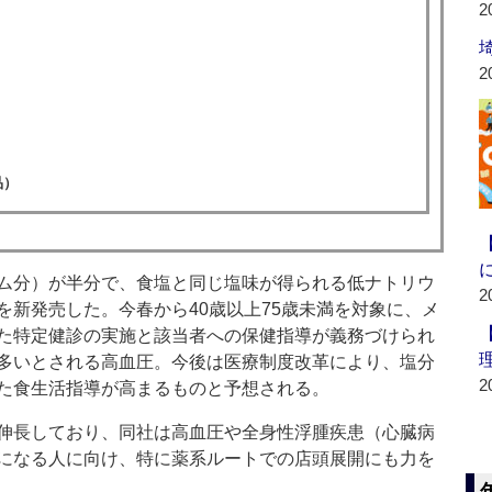
2
2
品）
ム分）が半分で、食塩と同じ塩味が得られる低ナトリウ
2
を新発売した。今春から40歳以上75歳未満を対象に、メ
た特定健診の実施と該当者への保健指導が義務づけられ
多いとされる高血圧。今後は医療制度改革により、塩分
2
た食生活指導が高まるものと予想される。
伸長しており、同社は高血圧や全身性浮腫疾患（心臓病
になる人に向け、特に薬系ルートでの店頭展開にも力を