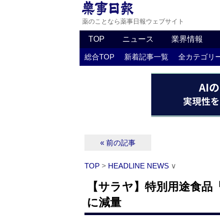
薬のことなら薬事日報ウェブサイト
TOP
ニュース
業界情報
総合TOP
新着記事一覧
全カテゴリ
« 前の記事
TOP
>
HEADLINE NEWS
∨
【サラヤ】特別用途食品「
に減量