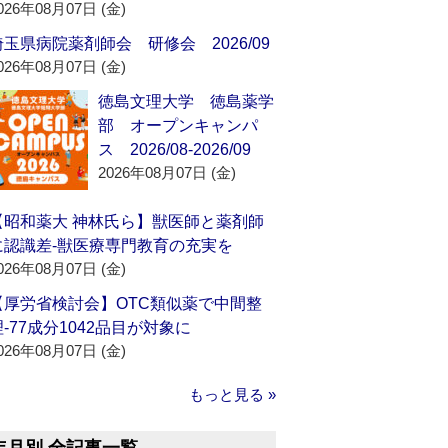
026年08月07日 (金)
埼玉県病院薬剤師会 研修会 2026/09
026年08月07日 (金)
徳島文理大学 徳島薬学
部 オープンキャンパ
ス 2026/08-2026/09
2026年08月07日 (金)
【昭和薬大 神林氏ら】獣医師と薬剤師
に認識差‐獣医療専門教育の充実を
026年08月07日 (金)
【厚労省検討会】OTC類似薬で中間整
理‐77成分1042品目が対象に
026年08月07日 (金)
もっと見る »