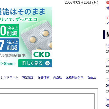
2008年03月10日 (月)
行
2
品
2
クシンドローム
特定健診
保健指導
高血圧
医療制度改革
食生活
2
2
会