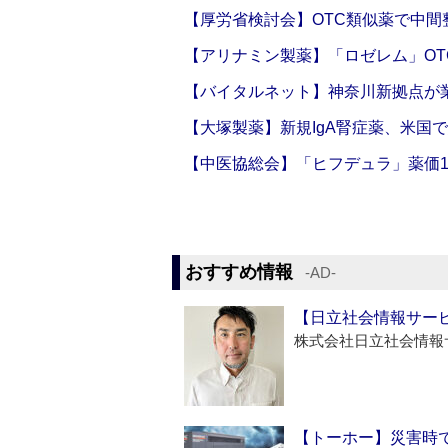
【厚労省検討会】OTC類似薬で中間整
【アリナミン製薬】「ロゼレム」OT
【バイタルネット】神奈川新拠点が業
【大塚製薬】新規IgA腎症薬、米国
【中医協総会】「ヒフデュラ」薬価1
おすすめ情報
‐AD‐
【日立社会情報サー
株式会社日立社会情報
【トーホー】災害時