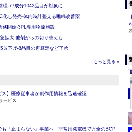
理‐77成分1042品目が対象に
C化し発売‐体内時計整える睡眠改善薬
務開始‐3PL専用物流施設
2
で急拡大‐他剤からの切り替えも
5％下げ‐8品目の再算定など了承
もっと見る »
ビス】医療従事者が副作用情報を迅速確認
サービス
でも『止まらない』事業へ 非常用発電機で万全のBCP