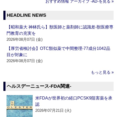
おすすめ情報 アーカイブ ‐AD‐を見る »
HEADLINE NEWS
【昭和薬大 神林氏ら】獣医師と薬剤師に認識差‐獣医療専
門教育の充実を
2026年08月07日 (金)
【厚労省検討会】OTC類似薬で中間整理‐77成分1042品
目が対象に
2026年08月07日 (金)
もっと見る »
ヘルスデーニュース‐FDA関連‐
米FDAが世界初の経口PCSK9阻害薬を承
認
2026年07月21日 (火)