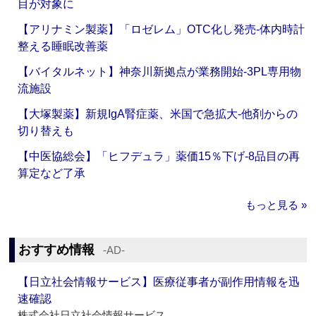
目が対象に
【アリナミン製薬】「ロゼレム」OTC化し発売‐体内時計
整える睡眠改善薬
【バイタルネット】神奈川新拠点が業務開始‐3PL専用物
流施設
【大塚製薬】新規IgA腎症薬、米国で急拡大‐他剤からの
切り替えも
【中医協総会】「ヒフデュラ」薬価15％下げ‐8品目の再
算定など了承
もっと見る »
おすすめ情報
‐AD‐
【日立社会情報サービス】医療従事者が副作用情報を迅
速確認
株式会社日立社会情報サービス