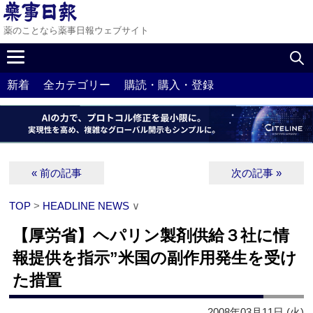
薬のことなら薬事日報ウェブサイト
新着
全カテゴリー
購読・購入・登録
« 前の記事
次の記事 »
TOP
>
HEADLINE NEWS
∨
【厚労省】ヘパリン製剤供給３社に情
報提供を指示”米国の副作用発生を受け
た措置
2008年03月11日 (火)