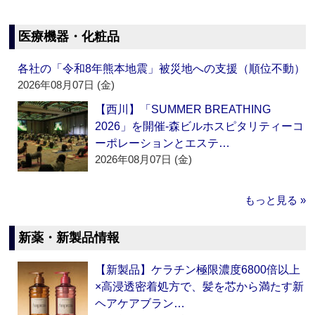
医療機器・化粧品
各社の「令和8年熊本地震」被災地への支援（順位不動）
2026年08月07日 (金)
【西川】「SUMMER BREATHING
2026」を開催‐森ビルホスピタリティーコ
ーポレーションとエステ…
2026年08月07日 (金)
もっと見る »
新薬・新製品情報
【新製品】ケラチン極限濃度6800倍以上
×高浸透密着処方で、髪を芯から満たす新
ヘアケアブラン…