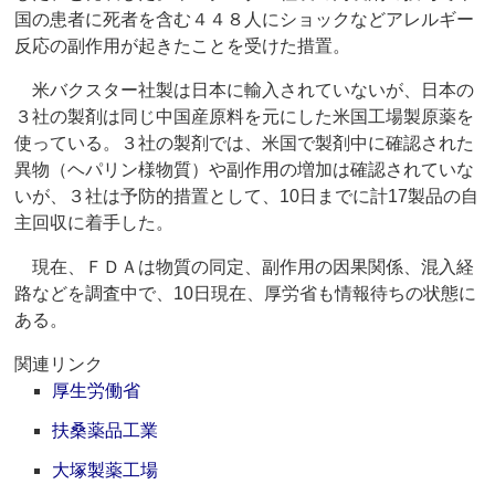
国の患者に死者を含む４４８人にショックなどアレルギー
反応の副作用が起きたことを受けた措置。
米バクスター社製は日本に輸入されていないが、日本の
３社の製剤は同じ中国産原料を元にした米国工場製原薬を
使っている。３社の製剤では、米国で製剤中に確認された
異物（ヘパリン様物質）や副作用の増加は確認されていな
いが、３社は予防的措置として、10日までに計17製品の自
主回収に着手した。
現在、ＦＤＡは物質の同定、副作用の因果関係、混入経
路などを調査中で、10日現在、厚労省も情報待ちの状態に
ある。
関連リンク
厚生労働省
扶桑薬品工業
大塚製薬工場