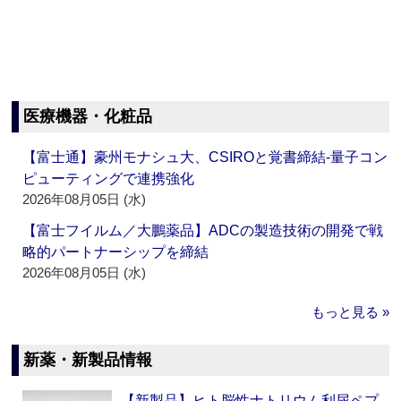
医療機器・化粧品
【富士通】豪州モナシュ大、CSIROと覚書締結‐量子コン
ピューティングで連携強化
2026年08月05日 (水)
【富士フイルム／大鵬薬品】ADCの製造技術の開発で戦
略的パートナーシップを締結
2026年08月05日 (水)
もっと見る »
新薬・新製品情報
【新製品】ヒト脳性ナトリウム利尿ペプ