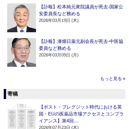
【訃報】松本純元衆院議員が死去‐国家公
安委員長など務める
2026年03月19日 (木)
【訃報】漆畑日薬元副会長が死去‐中医協
委員など務める
2026年03月09日 (月)
もっと見る »
寄稿
【ポスト・ブレグジット時代における英
国・EUの医薬品市場アクセスとコンプラ
イアンス】第4回…
2026年07月23日 (木)