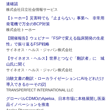
速確認
株式会社日立社会情報サービス
【トーホー】災害時でも『止まらない』事業へ 非常用
発電機で万全のBCP対策
株式会社トーホー
【開催報告】ウェビナー『FSPで変える臨床開発の生産
性』で振り返るFSP戦略
サイネオス・ヘルス・ジャパン株式会社
【サイネオス・ヘルス】世界とつなぐ「翻訳者」に 城
山氏に聞く
サイネオス・ヘルス・ジャパン株式会社
治験文書の翻訳・ローカライゼーションにAIをどれだけ
導入できるかーその[2]
TRANSPERFECT INTERNATIONAL LLC
グローバルCDMOのApeloa、日本市場に本格展開し医薬
品イノベーションを推進