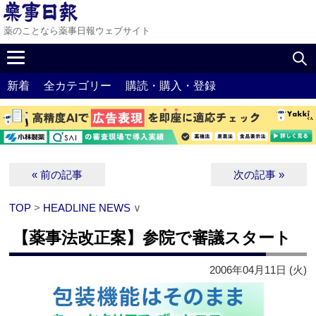
薬のことなら薬事日報ウェブサイト
新着
全カテゴリー
購読・購入・登録
« 前の記事
次の記事 »
TOP
>
HEADLINE NEWS
∨
【薬事法改正案】参院で審議スタート
2006年04月11日 (火)