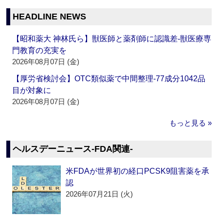
HEADLINE NEWS
【昭和薬大 神林氏ら】獣医師と薬剤師に認識差‐獣医療専
門教育の充実を
2026年08月07日 (金)
【厚労省検討会】OTC類似薬で中間整理‐77成分1042品
目が対象に
2026年08月07日 (金)
もっと見る »
ヘルスデーニュース‐FDA関連‐
米FDAが世界初の経口PCSK9阻害薬を承
認
2026年07月21日 (火)