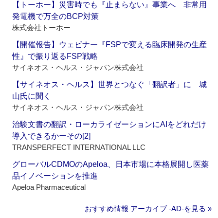
【トーホー】災害時でも『止まらない』事業へ 非常用
発電機で万全のBCP対策
株式会社トーホー
【開催報告】ウェビナー『FSPで変える臨床開発の生産
性』で振り返るFSP戦略
サイネオス・ヘルス・ジャパン株式会社
【サイネオス・ヘルス】世界とつなぐ「翻訳者」に 城
山氏に聞く
サイネオス・ヘルス・ジャパン株式会社
治験文書の翻訳・ローカライゼーションにAIをどれだけ
導入できるかーその[2]
TRANSPERFECT INTERNATIONAL LLC
グローバルCDMOのApeloa、日本市場に本格展開し医薬
品イノベーションを推進
Apeloa Pharmaceutical
おすすめ情報 アーカイブ ‐AD‐を見る »