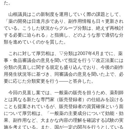
た。
山根議員はこの新制度を運用していく際の課題として、
「薬の開発は日進月歩であり、副作用情報も日々更新され
ている。こうした状況からグループ分類は、絶えず再検討
する必要に迫られる」と指摘し、どのような形で適切な分
類を進めていくのかを質した。
これに対して厚労相は、▽分類は2007年4月までに、薬
事・食品審議会の意見を聞いて指定を行う▽改正法案には
分類の見直しに関する規定も盛り込んでおり、今後の副作
用発生状況等に基づき、同審議会の意見を聞いた上で、必
要に応じた分類変更を行う――と答弁した。
今回の見直し案では、一般薬の販売を担うため、薬剤師
とは異なる新たな専門家（販売登録者）の仕組みを設ける
ことも提案されているが、販売登録者の資質確保という面
について厚労相は、「一般薬の主要成分について効能・効
果、副作用など、大まかな内容の理解を確認する試験の実
施を考えている。また、国が一定の関与を行うとしている