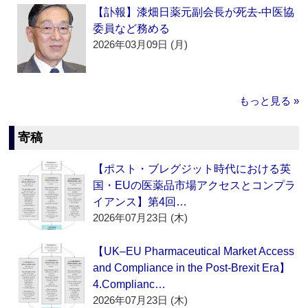
【訃報】漆畑日薬元副会長が死去‐中医協
委員など務める
2026年03月09日 (月)
もっと見る »
寄稿
【ポスト・ブレグジット時代における英
国・EUの医薬品市場アクセスとコンプラ
イアンス】第4回…
2026年07月23日 (木)
【UK–EU Pharmaceutical Market Access
and Compliance in the Post-Brexit Era】
4.Complianc…
2026年07月23日 (木)