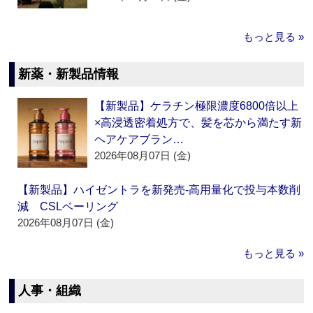
もっと見る »
新薬・新製品情報
【新製品】ケラチン極限濃度6800倍以上
×高浸透密着処方で、髪を芯から満たす新
ヘアケアブラン…
2026年08月07日 (金)
【新製品】ハイゼントラを新発売‐高用量化で投与本数削
減 CSLベーリング
2026年08月07日 (金)
もっと見る »
人事・組織