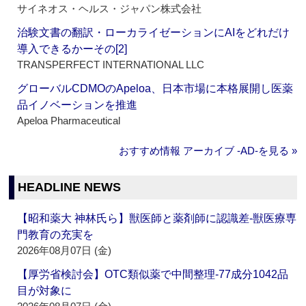
サイネオス・ヘルス・ジャパン株式会社
治験文書の翻訳・ローカライゼーションにAIをどれだけ
導入できるかーその[2]
TRANSPERFECT INTERNATIONAL LLC
グローバルCDMOのApeloa、日本市場に本格展開し医薬
品イノベーションを推進
Apeloa Pharmaceutical
おすすめ情報 アーカイブ ‐AD‐を見る »
HEADLINE NEWS
【昭和薬大 神林氏ら】獣医師と薬剤師に認識差‐獣医療専
門教育の充実を
2026年08月07日 (金)
【厚労省検討会】OTC類似薬で中間整理‐77成分1042品
目が対象に