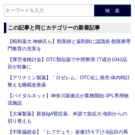
検 索
この記事と同じカテゴリーの新着記事
【昭和薬大 神林氏ら】獣医師と薬剤師に認識差‐獣医療専
門教育の充実を
【厚労省検討会】OTC類似薬で中間整理‐77成分1042品
目が対象に
【アリナミン製薬】「ロゼレム」OTC化し発売‐体内時計
整える睡眠改善薬
【バイタルネット】神奈川新拠点が業務開始‐3PL専用物
流施設
【大塚製薬】新規IgA腎症薬、米国で急拡大‐他剤からの
切り替えも
【中医協総会】「ヒフデュラ」薬価15％下げ‐8品目の再