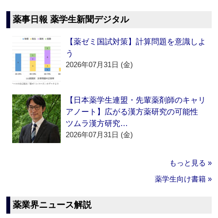
薬事日報 薬学生新聞デジタル
【薬ゼミ国試対策】計算問題を意識しよ
う
2026年07月31日 (金)
【日本薬学生連盟・先輩薬剤師のキャリ
アノート】広がる漢方薬研究の可能性
ツムラ漢方研究…
2026年07月31日 (金)
もっと見る »
薬学生向け書籍 »
薬業界ニュース解説