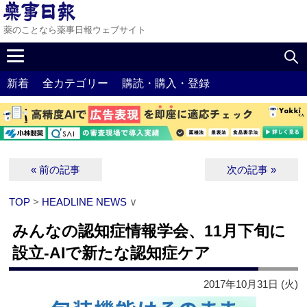
薬のことなら薬事日報ウェブサイト
新着
全カテゴリー
購読・購入・登録
« 前の記事
次の記事 »
TOP
>
HEADLINE NEWS
∨
みんなの認知症情報学会、11月下旬に
設立‐AIで新たな認知症ケア
2017年10月31日 (火)