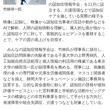
の認知症情報学会」を11月に設
竹林洋一氏
立する。介護現場などで認知症
ケアを施している実際の様子を
映像に記録し、映像から認知症当事者の言語や動作などを
AIで解析。人間の認知情動を理解し、属人的な面が強かっ
た認知症ケアに対して、客観的なエビデンスを蓄積するこ
とで、ケアの質の底上げを目指す。
みんなの認知症情報学会は、竹林氏が理事長に就任し、
認知症訪問医療の先駆者である千葉大学の上野秀樹氏、人
工知能自然言語処理と個人情報の利活用の権威である東京
大学の橋田浩一氏が副理事長を務める。理事には、画像処
理の各々の専門家や元厚生労働省関係者、マスコミ関係者
などを揃え、静岡大学インキュベーション施設に事務局を
設置する。公的な資金援助に頼らず、認知症の啓発や個別
評価サービスといった営利事業と学術的な活動やビッグデ
ータの構築などの非営利事業を並行して手がける方向だ。
発達障害や統合失調症、介護うつなども対象としている。