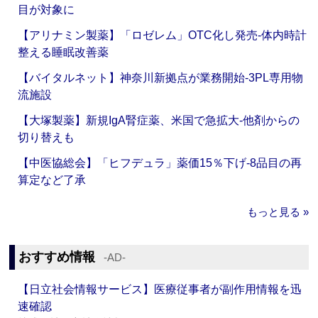
目が対象に
【アリナミン製薬】「ロゼレム」OTC化し発売‐体内時計
整える睡眠改善薬
【バイタルネット】神奈川新拠点が業務開始‐3PL専用物
流施設
【大塚製薬】新規IgA腎症薬、米国で急拡大‐他剤からの
切り替えも
【中医協総会】「ヒフデュラ」薬価15％下げ‐8品目の再
算定など了承
もっと見る »
おすすめ情報
‐AD‐
【日立社会情報サービス】医療従事者が副作用情報を迅
速確認