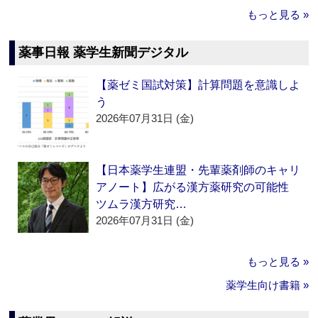
もっと見る »
薬事日報 薬学生新聞デジタル
【薬ゼミ国試対策】計算問題を意識しよ
う
2026年07月31日 (金)
【日本薬学生連盟・先輩薬剤師のキャリ
アノート】広がる漢方薬研究の可能性
ツムラ漢方研究…
2026年07月31日 (金)
もっと見る »
薬学生向け書籍 »