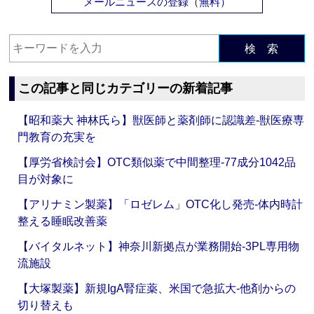
メールニュースの登録（無料）
検 索
この記事と同じカテゴリーの新着記事
【昭和薬大 神林氏ら】獣医師と薬剤師に認識差‐獣医療専
門教育の充実を
【厚労省検討会】OTC類似薬で中間整理‐77成分1042品
目が対象に
【アリナミン製薬】「ロゼレム」OTC化し発売‐体内時計
整える睡眠改善薬
【バイタルネット】神奈川新拠点が業務開始‐3PL専用物
流施設
【大塚製薬】新規IgA腎症薬、米国で急拡大‐他剤からの
切り替えも