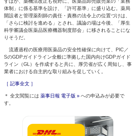
すほか、薬機法改正も視野に、医薬品卸売販売業の「業務
体制」に係る基準を設け、「許可基準」に盛り込む。薬局
開設者と管理薬剤師の責任・責務の法令上の位置づけは、
「さらに検討を進める」とされ、議論の場は今後、「厚生
科学審議会医薬品医療機器制度部会」に移されることにな
りそうだ。
流通過程の医療用医薬品の安全性確保に向けて、PIC／
SのGDPガイドライン全般に準拠した国内向けGDPガイド
ライン（GL）を作成すると共に、厚労省が広く周知し、事
業者における自主的な取り組みを促していく。
［ 記事全文 ］
＊ 全文閲覧には
薬事日報 電子版 »
への申込みが必要で
す。