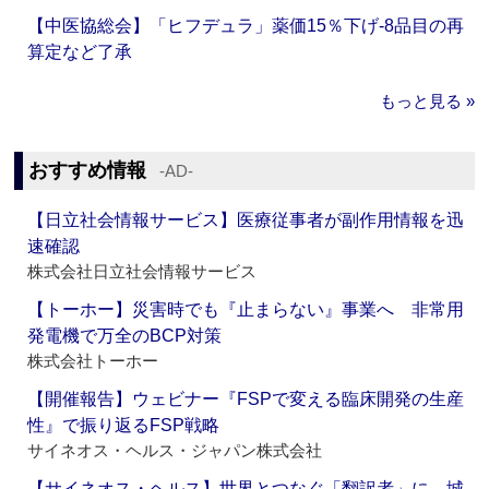
【中医協総会】「ヒフデュラ」薬価15％下げ‐8品目の再
算定など了承
もっと見る »
おすすめ情報
‐AD‐
【日立社会情報サービス】医療従事者が副作用情報を迅
速確認
株式会社日立社会情報サービス
【トーホー】災害時でも『止まらない』事業へ 非常用
発電機で万全のBCP対策
株式会社トーホー
【開催報告】ウェビナー『FSPで変える臨床開発の生産
性』で振り返るFSP戦略
サイネオス・ヘルス・ジャパン株式会社
【サイネオス・ヘルス】世界とつなぐ「翻訳者」に 城