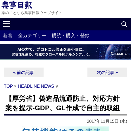
薬のことなら薬事日報ウェブサイト
新着
全カテゴリー
購読・購入・登録
« 前の記事
次の記事 »
TOP
>
HEADLINE NEWS
∨
【厚労省】偽造品流通防止、対応方針
案を提示‐GDP、GL作成で自主的取組
2017年11月15日 (水)