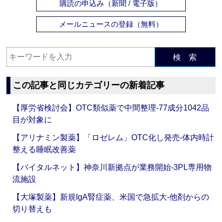
購読の申込み（新聞 / 電子版）
メールニュースの登録（無料）
検 索
この記事と同じカテゴリーの新着記事
【厚労省検討会】OTC類似薬で中間整理‐77成分1042品
目が対象に
【アリナミン製薬】「ロゼレム」OTC化し発売‐体内時計
整える睡眠改善薬
【バイタルネット】神奈川新拠点が業務開始‐3PL専用物
流施設
【大塚製薬】新規IgA腎症薬、米国で急拡大‐他剤からの
切り替えも