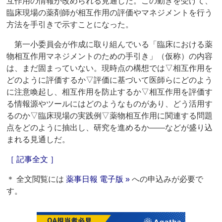
互作用の情報が改められる見通しだ。この動きを受けて、
臨床現場の薬剤師が相互作用の評価やマネジメントを行う
方法を手引きで示すことになった。
第一小委員会が作成に取り組んでいる「臨床における薬
物相互作用マネジメントのための手引き」（仮称）の内容
は、まだ固まっていない。現時点の構想では▽相互作用を
どのように評価するか▽評価に基づいて医師らにどのよう
に注意喚起し、相互作用を防止するか▽相互作用を評価す
る情報源やツールにはどのようなものがあり、どう活用す
るのか▽臨床現場の実践例▽薬物相互作用に関連する問題
点をどのように抽出し、研究を進めるか――などが盛り込
まれる見通しだ。
［ 記事全文 ］
＊ 全文閲覧には
薬事日報 電子版 »
への申込みが必要で
す。