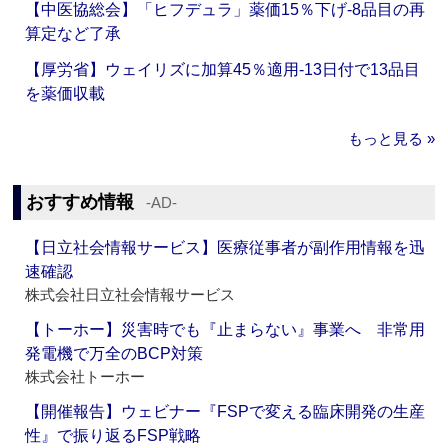
【中医協総会】「ヒフデュラ」薬価15％下げ‐8品目の再
算定など了承
【厚労省】ウェイリズに加算45％適用‐13日付で13品目
を薬価収載
もっと見る »
おすすめ情報
‐AD‐
【日立社会情報サービス】医療従事者が副作用情報を迅
速確認
株式会社日立社会情報サービス
【トーホー】災害時でも『止まらない』事業へ 非常用
発電機で万全のBCP対策
株式会社トーホー
【開催報告】ウェビナー『FSPで変える臨床開発の生産
性』で振り返るFSP戦略