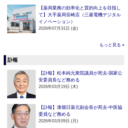
【薬局業務の効率化と質的向上を目指し
て】大手薬局笹崎店（三菱電機デジタル
イノベーション）
2026年07月31日 (金)
もっと見る »
訃報
【訃報】松本純元衆院議員が死去‐国家公
安委員長など務める
2026年03月19日 (木)
【訃報】漆畑日薬元副会長が死去‐中医協
委員など務める
2026年03月09日 (月)