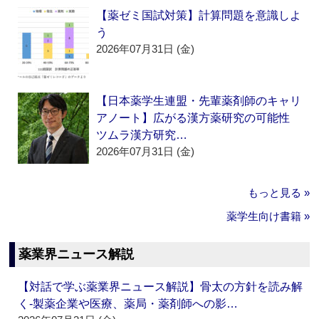
【薬ゼミ国試対策】計算問題を意識しよ
う
2026年07月31日 (金)
【日本薬学生連盟・先輩薬剤師のキャリ
アノート】広がる漢方薬研究の可能性
ツムラ漢方研究…
2026年07月31日 (金)
もっと見る »
薬学生向け書籍 »
薬業界ニュース解説
【対話で学ぶ薬業界ニュース解説】骨太の方針を読み解
く‐製薬企業や医療、薬局・薬剤師への影…