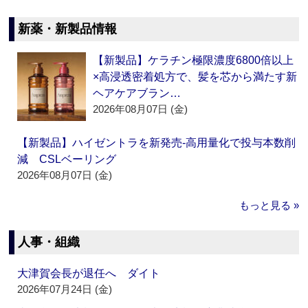
新薬・新製品情報
【新製品】ケラチン極限濃度6800倍以上
×高浸透密着処方で、髪を芯から満たす新
ヘアケアブラン…
2026年08月07日 (金)
【新製品】ハイゼントラを新発売‐高用量化で投与本数削
減 CSLベーリング
2026年08月07日 (金)
もっと見る »
人事・組織
大津賀会長が退任へ ダイト
2026年07月24日 (金)