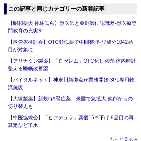
この記事と同じカテゴリーの新着記事
【昭和薬大 神林氏ら】獣医師と薬剤師に認識差‐獣医療専
門教育の充実を
【厚労省検討会】OTC類似薬で中間整理‐77成分1042品
目が対象に
【アリナミン製薬】「ロゼレム」OTC化し発売‐体内時計
整える睡眠改善薬
【バイタルネット】神奈川新拠点が業務開始‐3PL専用物
流施設
【大塚製薬】新規IgA腎症薬、米国で急拡大‐他剤からの
切り替えも
【中医協総会】「ヒフデュラ」薬価15％下げ‐8品目の再
算定など了承
もっと見る »