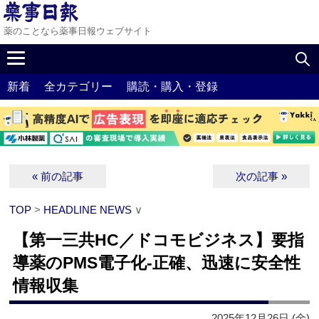
薬のことなら薬事日報ウェブサイト
新着
全カテゴリー
購読・購入・登録
« 前の記事
次の記事 »
TOP
>
HEADLINE NEWS
∨
【第一三共HC／ドコモビジネス】要指
導薬のPMS電子化‐正確、迅速に安全性
情報収集
2025年12月26日 (金)