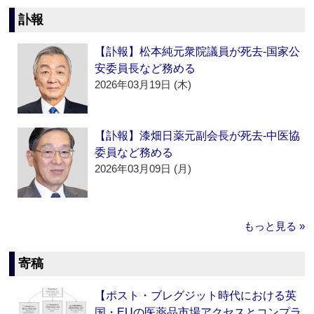
訃報
【訃報】松本純元衆院議員が死去‐国家公
安委員長など務める
2026年03月19日 (木)
【訃報】漆畑日薬元副会長が死去‐中医協
委員など務める
2026年03月09日 (月)
もっと見る »
寄稿
【ポスト・ブレグジット時代における英
国・EUの医薬品市場アクセスとコンプラ