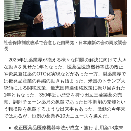
社会保障制度改革で合意した自民党・日本維新の会の両政調会
長
2025年は薬業界が抱える様々な問題の解決に向けて大き
な動きを見せた1年となった。医薬品医療機器等法の改正
や緊急避妊薬のOTC化実現などがあった一方、製薬業界で
は後発品産業の再編の動きも始まった。米国のトランプ大
統領による関税政策、最恵国待遇価格政策に振り回された
1年ともなった。350年近い歴史を持つ田辺三菱製薬の売
却、調剤チェーン薬局の象徴であった日本調剤の売却とい
う転換期を象徴するような出来事もあった。激動の今年末
ではあるが、恒例の薬業界10大ニュースを選んだ。
改正医薬品医療機器等法が成立・施行‐乱用薬18歳未