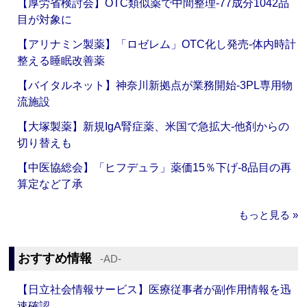
【厚労省検討会】OTC類似薬で中間整理‐77成分1042品
目が対象に
【アリナミン製薬】「ロゼレム」OTC化し発売‐体内時計
整える睡眠改善薬
【バイタルネット】神奈川新拠点が業務開始‐3PL専用物
流施設
【大塚製薬】新規IgA腎症薬、米国で急拡大‐他剤からの
切り替えも
【中医協総会】「ヒフデュラ」薬価15％下げ‐8品目の再
算定など了承
もっと見る »
おすすめ情報
‐AD‐
【日立社会情報サービス】医療従事者が副作用情報を迅
速確認