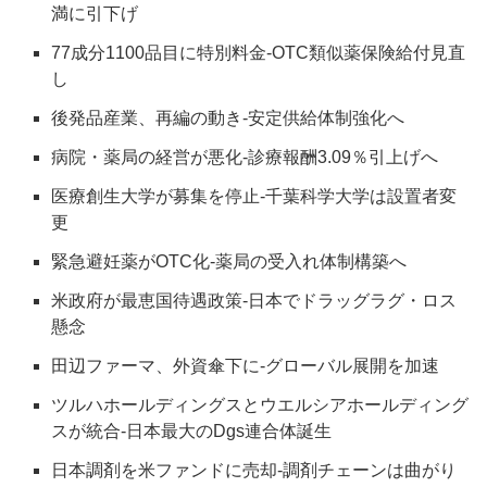
満に引下げ
77成分1100品目に特別料金‐OTC類似薬保険給付見直
し
後発品産業、再編の動き‐安定供給体制強化へ
病院・薬局の経営が悪化‐診療報酬3.09％引上げへ
医療創生大学が募集を停止‐千葉科学大学は設置者変
更
緊急避妊薬がOTC化‐薬局の受入れ体制構築へ
米政府が最恵国待遇政策‐日本でドラッグラグ・ロス
懸念
田辺ファーマ、外資傘下に‐グローバル展開を加速
ツルハホールディングスとウエルシアホールディング
スが統合‐日本最大のDgs連合体誕生
日本調剤を米ファンドに売却‐調剤チェーンは曲がり