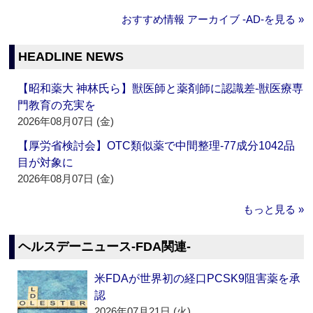
おすすめ情報 アーカイブ ‐AD‐を見る »
HEADLINE NEWS
【昭和薬大 神林氏ら】獣医師と薬剤師に認識差‐獣医療専
門教育の充実を
2026年08月07日 (金)
【厚労省検討会】OTC類似薬で中間整理‐77成分1042品
目が対象に
2026年08月07日 (金)
もっと見る »
ヘルスデーニュース‐FDA関連‐
米FDAが世界初の経口PCSK9阻害薬を承
認
2026年07月21日 (火)