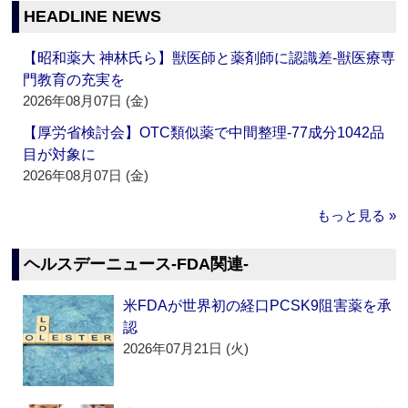
HEADLINE NEWS
【昭和薬大 神林氏ら】獣医師と薬剤師に認識差‐獣医療専
門教育の充実を
2026年08月07日 (金)
【厚労省検討会】OTC類似薬で中間整理‐77成分1042品
目が対象に
2026年08月07日 (金)
もっと見る »
ヘルスデーニュース‐FDA関連‐
米FDAが世界初の経口PCSK9阻害薬を承
認
2026年07月21日 (火)