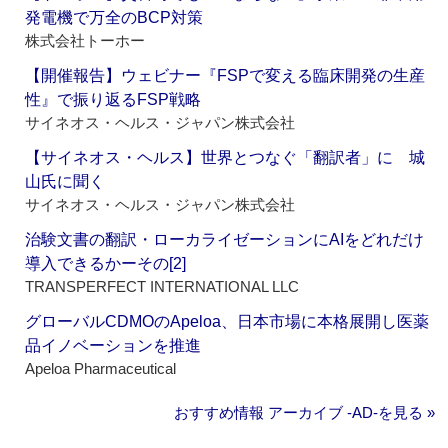
発電機で万全のBCP対策
株式会社トーホー
【開催報告】ウェビナー『FSPで変える臨床開発の生産
性』で振り返るFSP戦略
サイネオス・ヘルス・ジャパン株式会社
【サイネオス・ヘルス】世界とつなぐ「翻訳者」に 城
山氏に聞く
サイネオス・ヘルス・ジャパン株式会社
治験文書の翻訳・ローカライゼーションにAIをどれだけ
導入できるかーその[2]
TRANSPERFECT INTERNATIONAL LLC
グローバルCDMOのApeloa、日本市場に本格展開し医薬
品イノベーションを推進
Apeloa Pharmaceutical
おすすめ情報 アーカイブ ‐AD‐を見る »