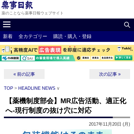
薬のことなら薬事日報ウェブサイト
新着
全カテゴリー
購読・購入・登録
« 前の記事
次の記事 »
TOP
>
HEADLINE NEWS
∨
【薬機制度部会】MR広告活動、適正化
へ‐現行制度の抜け穴に対応
2017年11月20日 (月)