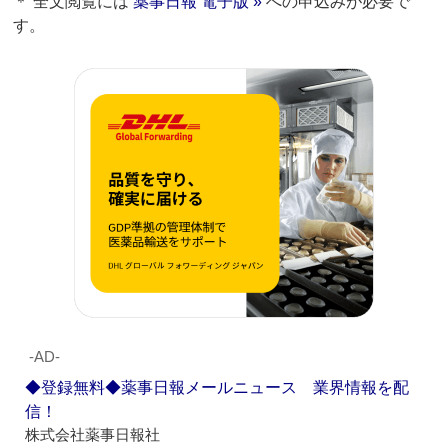
＊ 全文閲覧には
薬事日報 電子版 »
への申込みが必要で
す。
‐AD‐
◆登録無料◆薬事日報メールニュース 業界情報を配
信！
株式会社薬事日報社