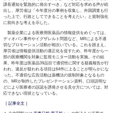
課長通知を緊急的に発出すべき」など対応を求める声が続
出し、厚労省は「今年度分の事例を収集し、外国調査も行
った上で、行政としてできることを考えたい」と規制強化
に前向きな考えを示した。
製薬企業による医療用医薬品の情報提供をめぐっては、
ディオバン事件やイグザレルト問題など、MRによる不適
切なプロモーション活動が相次いでいる。これを踏まえ、
厚労省は情報提供活動の適正化を促すため、昨年度から一
部の医療機関を対象に監視モニター活動を実施。その結
果、昨年度は医薬品39品目で適切性に関する疑義報告が行
われ、違反が疑われる項目は64件に上ることが明らかにな
った。不適切な広告活動は薬機法の規制対象となるもの
の、MRが制作したプレゼンテーション資料、口頭説明な
どにより医療者の誤認を誘発させる見せ方については、対
応できない現状となっている。
［ 記事全文 ］