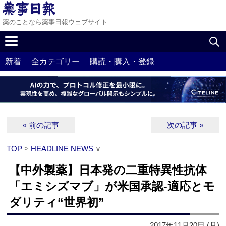
薬のことなら薬事日報ウェブサイト
新着
全カテゴリー
購読・購入・登録
« 前の記事
次の記事 »
TOP
>
HEADLINE NEWS
∨
【中外製薬】日本発の二重特異性抗体
「エミシズマブ」が米国承認‐適応とモ
ダリティ“世界初”
2017年11月20日 (月)