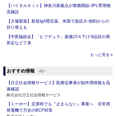
【バイタルネット】神奈川新拠点が業務開始‐3PL専用物
流施設
【大塚製薬】新規IgA腎症薬、米国で急拡大‐他剤からの
切り替えも
【中医協総会】「ヒフデュラ」薬価15％下げ‐8品目の再
算定など了承
もっと見る »
おすすめ情報
‐AD‐
【日立社会情報サービス】医療従事者が副作用情報を迅
速確認
株式会社日立社会情報サービス
【トーホー】災害時でも『止まらない』事業へ 非常用
発電機で万全のBCP対策