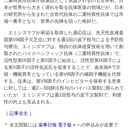
二重特異性抗体が医薬品として承認されるのも世界初。日
本が世界から大きく遅れを取る抗体医薬の領域だが、日本
の研究所から生まれた次世代抗体の二重特異性抗体では市
場一番手となり、世界の先陣を切った格好だ。
エミシズマブが承認を取得した適応症は、先天性血液凝
固第VIII因子欠乏症に対する週1回の皮下投与による予防投
与療法。エミシズマブは、独自の抗体改変技術を用いて創
製されたバイスペシフィック抗体（二重特異性抗体）で、
活性型第IX因子と第X因子に結合し、活性型第IX因子によ
る第X因子の活性化反応を促進することで、血友病Aで欠
損・機能異常となっている第VIII因子の補因子機能を代替
する。従来は、第VIII因子のインヒビターを保有する患者
に対しては、週2～3回静注投与のバイパス製剤に限られて
いたが、エミシズマブは週1回投与の皮下注製剤で、利便
性の向上も見込まれる。
［ 記事全文 ］
＊ 全文閲覧には
薬事日報 電子版 »
への申込みが必要で