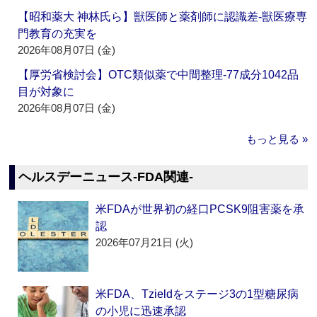
【昭和薬大 神林氏ら】獣医師と薬剤師に認識差‐獣医療専
門教育の充実を
2026年08月07日 (金)
【厚労省検討会】OTC類似薬で中間整理‐77成分1042品
目が対象に
2026年08月07日 (金)
もっと見る »
ヘルスデーニュース‐FDA関連‐
米FDAが世界初の経口PCSK9阻害薬を承
認
2026年07月21日 (火)
米FDA、Tzieldをステージ3の1型糖尿病
の小児に迅速承認