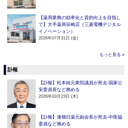
【薬局業務の効率化と質的向上を目指し
て】大手薬局笹崎店（三菱電機デジタル
イノベーション）
2026年07月31日 (金)
もっと見る »
訃報
【訃報】松本純元衆院議員が死去‐国家公
安委員長など務める
2026年03月19日 (木)
【訃報】漆畑日薬元副会長が死去‐中医協
委員など務める