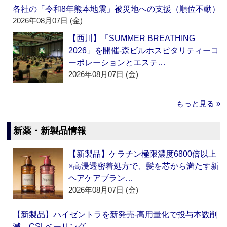
各社の「令和8年熊本地震」被災地への支援（順位不動）
2026年08月07日 (金)
【西川】「SUMMER BREATHING
2026」を開催‐森ビルホスピタリティーコ
ーポレーションとエステ…
2026年08月07日 (金)
もっと見る »
新薬・新製品情報
【新製品】ケラチン極限濃度6800倍以上
×高浸透密着処方で、髪を芯から満たす新
ヘアケアブラン…
2026年08月07日 (金)
【新製品】ハイゼントラを新発売‐高用量化で投与本数削
減 CSLベーリング