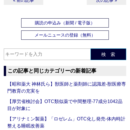
« 前の記事
次の記事 »
購読の申込み（新聞 / 電子版）
メールニュースの登録（無料）
検 索
この記事と同じカテゴリーの新着記事
【昭和薬大 神林氏ら】獣医師と薬剤師に認識差‐獣医療専
門教育の充実を
【厚労省検討会】OTC類似薬で中間整理‐77成分1042品
目が対象に
【アリナミン製薬】「ロゼレム」OTC化し発売‐体内時計
整える睡眠改善薬