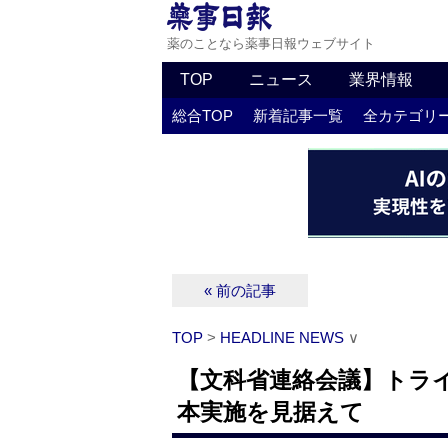
薬のことなら薬事日報ウェブサイト
TOP
ニュース
業界情報
総合TOP
新着記事一覧
全カテゴリ
« 前の記事
TOP
>
HEADLINE NEWS
∨
【文科省連絡会議】トライ
本実施を見据えて