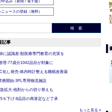
申込み（新聞 / 電子版）
ルニュースの登録（無料）
検 索
着記事
師に認識差‐獣医療専門教育の充実を
理‐77成分1042品目が対象に
C化し発売‐体内時計整える睡眠改善薬
務開始‐3PL専用物流施設
で急拡大‐他剤からの切り替えも
5％下げ‐8品目の再算定など了承
もっと見る »