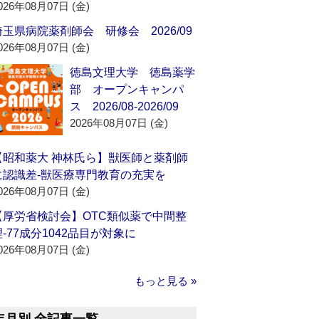
026年08月07日 (金)
埼玉県病院薬剤師会 研修会 2026/09
026年08月07日 (金)
徳島文理大学 徳島薬学
部 オープンキャンパ
ス 2026/08-2026/09
2026年08月07日 (金)
【昭和薬大 神林氏ら】獣医師と薬剤師
に認識差‐獣医療専門教育の充実を
026年08月07日 (金)
【厚労省検討会】OTC類似薬で中間整
理‐77成分1042品目が対象に
026年08月07日 (金)
もっと見る »