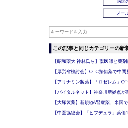
購読の
メー
この記事と同じカテゴリーの新
【昭和薬大 神林氏ら】獣医師と薬剤
【厚労省検討会】OTC類似薬で中間整
【アリナミン製薬】「ロゼレム」OT
【バイタルネット】神奈川新拠点が業
【大塚製薬】新規IgA腎症薬、米国
【中医協総会】「ヒフデュラ」薬価1