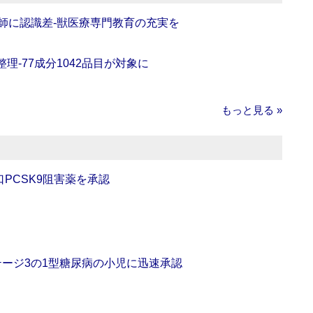
師に認識差‐獣医療専門教育の充実を
理‐77成分1042品目が対象に
もっと見る »
口PCSK9阻害薬を承認
をステージ3の1型糖尿病の小児に迅速承認