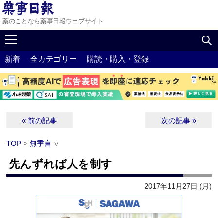
薬のことなら薬事日報ウェブサイト
新着
全カテゴリー
購読・購入・登録
« 前の記事
次の記事 »
TOP
>
無季言
∨
先んずれば人を制す
2017年11月27日 (月)