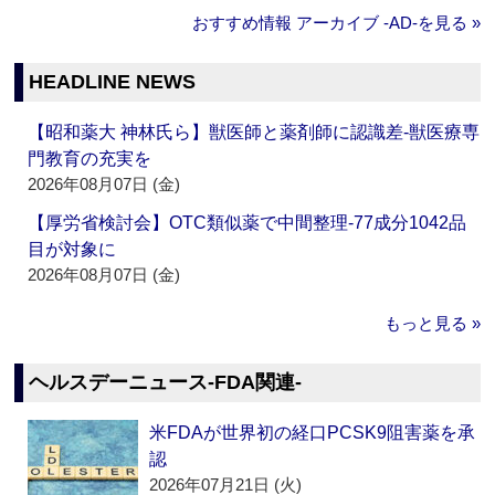
おすすめ情報 アーカイブ ‐AD‐を見る »
HEADLINE NEWS
【昭和薬大 神林氏ら】獣医師と薬剤師に認識差‐獣医療専
門教育の充実を
2026年08月07日 (金)
【厚労省検討会】OTC類似薬で中間整理‐77成分1042品
目が対象に
2026年08月07日 (金)
もっと見る »
ヘルスデーニュース‐FDA関連‐
米FDAが世界初の経口PCSK9阻害薬を承
認
2026年07月21日 (火)