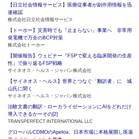
【日立社会情報サービス】医療従事者が副作用情報を迅
速確認
株式会社日立社会情報サービス
【トーホー】災害時でも『止まらない』事業へ 非常用
発電機で万全のBCP対策
株式会社トーホー
【開催報告】ウェビナー『FSPで変える臨床開発の生産
性』で振り返るFSP戦略
サイネオス・ヘルス・ジャパン株式会社
【サイネオス・ヘルス】世界とつなぐ「翻訳者」に 城
山氏に聞く
サイネオス・ヘルス・ジャパン株式会社
治験文書の翻訳・ローカライゼーションにAIをどれだけ
導入できるかーその[2]
TRANSPERFECT INTERNATIONAL LLC
グローバルCDMOのApeloa、日本市場に本格展開し医薬