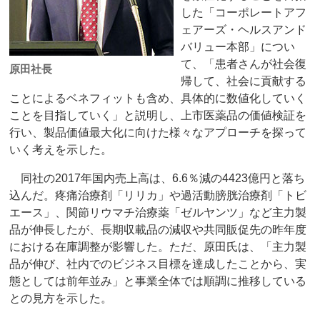
した「コーポレートアフ
ェアーズ・ヘルスアンド
バリュー本部」につい
て、「患者さんが社会復
原田社長
帰して、社会に貢献する
ことによるベネフィットも含め、具体的に数値化していく
ことを目指していく」と説明し、上市医薬品の価値検証を
行い、製品価値最大化に向けた様々なアプローチを探って
いく考えを示した。
同社の2017年国内売上高は、6.6％減の4423億円と落ち
込んだ。疼痛治療剤「リリカ」や過活動膀胱治療剤「トビ
エース」、関節リウマチ治療薬「ゼルヤンツ」など主力製
品が伸長したが、長期収載品の減収や共同販促先の昨年度
における在庫調整が影響した。ただ、原田氏は、「主力製
品が伸び、社内でのビジネス目標を達成したことから、実
態としては前年並み」と事業全体では順調に推移している
との見方を示した。