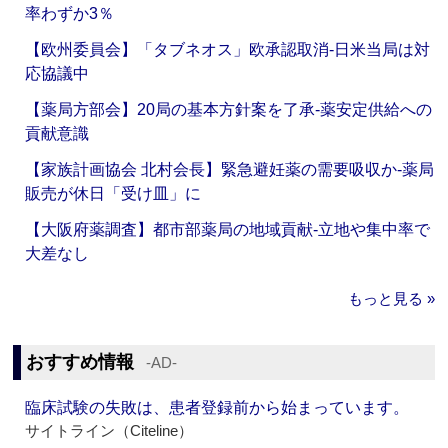
率わずか3％
【欧州委員会】「タブネオス」欧承認取消‐日米当局は対
応協議中
【薬局方部会】20局の基本方針案を了承‐薬安定供給への
貢献意識
【家族計画協会 北村会長】緊急避妊薬の需要吸収か‐薬局
販売が休日「受け皿」に
【大阪府薬調査】都市部薬局の地域貢献‐立地や集中率で
大差なし
もっと見る »
おすすめ情報
‐AD‐
臨床試験の失敗は、患者登録前から始まっています。
サイトライン（Citeline）