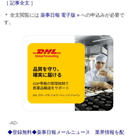
［ 記事全文 ］
＊ 全文閲覧には
薬事日報 電子版 »
への申込みが必要で
す。
‐AD‐
◆登録無料◆薬事日報メールニュース 業界情報を配