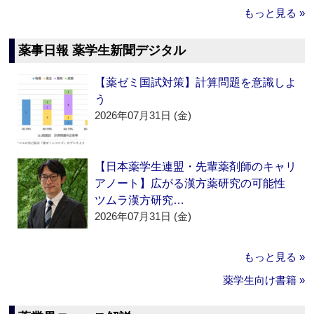
もっと見る »
薬事日報 薬学生新聞デジタル
【薬ゼミ国試対策】計算問題を意識しよ
う
2026年07月31日 (金)
【日本薬学生連盟・先輩薬剤師のキャリ
アノート】広がる漢方薬研究の可能性
ツムラ漢方研究…
2026年07月31日 (金)
もっと見る »
薬学生向け書籍 »