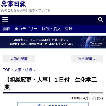
薬のことなら薬事日報ウェブサイト
新着
全カテゴリー
購読・購入・登録
« 前の記事
次の記事 »
TOP
>
人事・組織
∨
【組織変更・人事】１日付 生化学工
業
2008年04月16日 (水)