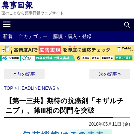
薬のことなら薬事日報ウェブサイト
新着
全カテゴリー
購読・購入・登録
« 前の記事
次の記事 »
TOP
>
HEADLINE NEWS
∨
【第一三共】期待の抗癌剤「キザルチ
ニブ」、第III相の関門を突破
2018年05月11日 (金)