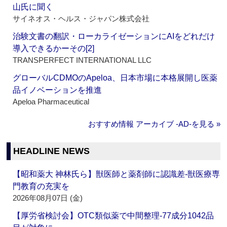
山氏に聞く
サイネオス・ヘルス・ジャパン株式会社
治験文書の翻訳・ローカライゼーションにAIをどれだけ
導入できるかーその[2]
TRANSPERFECT INTERNATIONAL LLC
グローバルCDMOのApeloa、日本市場に本格展開し医薬
品イノベーションを推進
Apeloa Pharmaceutical
おすすめ情報 アーカイブ ‐AD‐を見る »
HEADLINE NEWS
【昭和薬大 神林氏ら】獣医師と薬剤師に認識差‐獣医療専
門教育の充実を
2026年08月07日 (金)
【厚労省検討会】OTC類似薬で中間整理‐77成分1042品