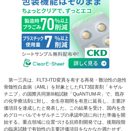
第一三共は、FLT3-ITD変異を有する再発・難治性の急性
骨髄性白血病（AML）を対象としたFLT3阻害剤「キザル
チニブ」の国際共同第III相試験「QuANTUM-R」で、既存
の化学療法剤に対し、全生存期間を有意に延長し、主要評
価項目を達成したと発表した。この結果を受け、国内を含
めグローバルでキザルチニブの承認申請に向けた準備を開
始する。重点領域に位置づける抗癌剤開発では、後期段階
の臨床試験で有効性の主要評価項目をなかなか満たせず、