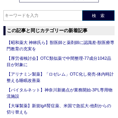
検 索
この記事と同じカテゴリーの新着記事
【昭和薬大 神林氏ら】獣医師と薬剤師に認識差‐獣医療専
門教育の充実を
【厚労省検討会】OTC類似薬で中間整理‐77成分1042品
目が対象に
【アリナミン製薬】「ロゼレム」OTC化し発売‐体内時計
整える睡眠改善薬
【バイタルネット】神奈川新拠点が業務開始‐3PL専用物
流施設
【大塚製薬】新規IgA腎症薬、米国で急拡大‐他剤からの
切り替えも