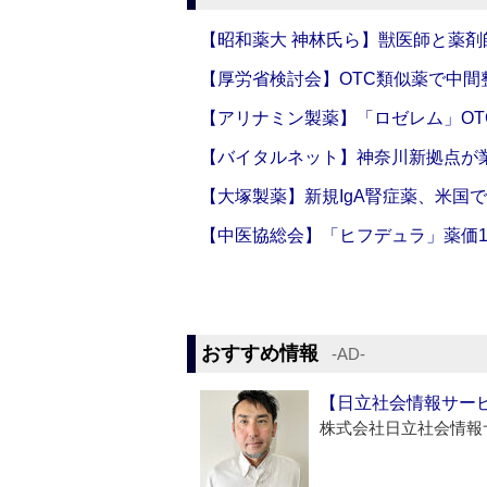
【昭和薬大 神林氏ら】獣医師と薬剤
【厚労省検討会】OTC類似薬で中間整
【アリナミン製薬】「ロゼレム」OT
【バイタルネット】神奈川新拠点が業
【大塚製薬】新規IgA腎症薬、米国
【中医協総会】「ヒフデュラ」薬価1
おすすめ情報
‐AD‐
【日立社会情報サー
株式会社日立社会情報