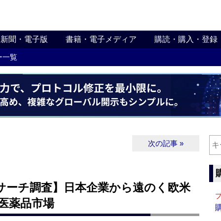
新聞・電子版
書籍・電子メディア
購読・購入・登録
ー一覧
次の記事 »
リサーチ調査】日本企業から遠のく欧米
国医薬品市場