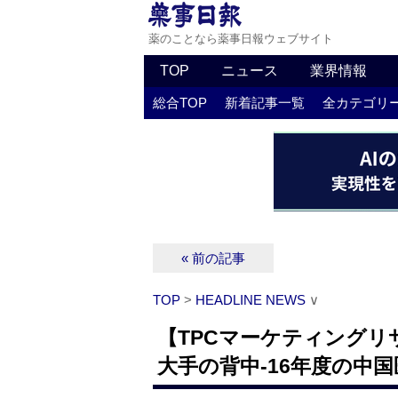
薬のことなら薬事日報ウェブサイト
TOP
ニュース
業界情報
総合TOP
新着記事一覧
全カテゴリ
« 前の記事
TOP
>
HEADLINE NEWS
∨
【TPCマーケティング
大手の背中‐16年度の中