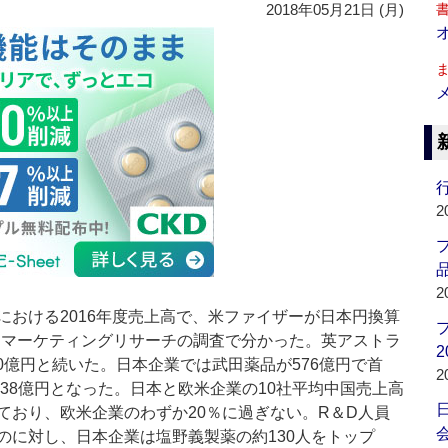
2018年05月21日 (月)
行
2
品
2
おける2016年度売上高で、米ファイザーが日本円換算
PCマーケティングリサーチの調査で分かった。英アストラ
2
60億円と続いた。日本企業では武田薬品が576億円で首
2
338億円となった。日本と欧米企業の10社平均中国売上高
ており、欧米企業のわずか20％に過ぎない。R＆D人員
会
のに対し、日本企業は塩野義製薬の約130人をトップ