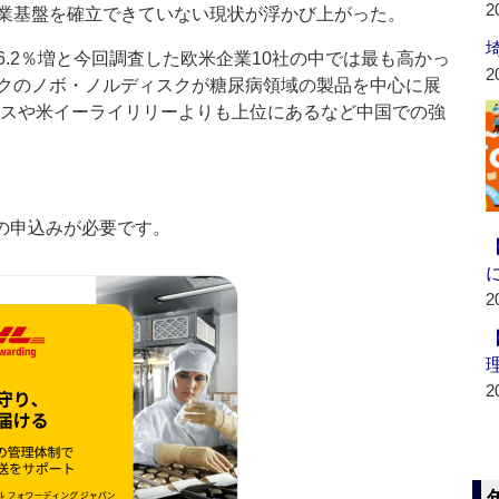
2
業基盤を確立できていない現状が浮かび上がった。
.2％増と今回調査した欧米企業10社の中では最も高かっ
2
クのノボ・ノルディスクが糖尿病領域の製品を中心に展
ティスや米イーライリリーよりも上位にあるなど中国での強
の申込みが必要です。
2
2