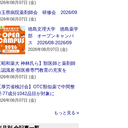
026年08月07日 (金)
埼玉県病院薬剤師会 研修会 2026/09
026年08月07日 (金)
徳島文理大学 徳島薬学
部 オープンキャンパ
ス 2026/08-2026/09
2026年08月07日 (金)
【昭和薬大 神林氏ら】獣医師と薬剤師
に認識差‐獣医療専門教育の充実を
026年08月07日 (金)
【厚労省検討会】OTC類似薬で中間整
理‐77成分1042品目が対象に
026年08月07日 (金)
もっと見る »