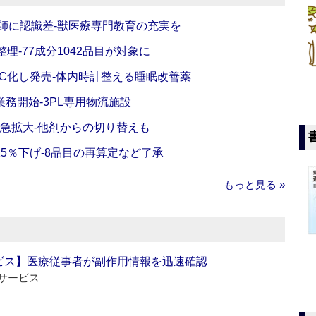
師に認識差‐獣医療専門教育の充実を
理‐77成分1042品目が対象に
C化し発売‐体内時計整える睡眠改善薬
務開始‐3PL専用物流施設
で急拡大‐他剤からの切り替えも
5％下げ‐8品目の再算定など了承
もっと見る »
ビス】医療従事者が副作用情報を迅速確認
サービス