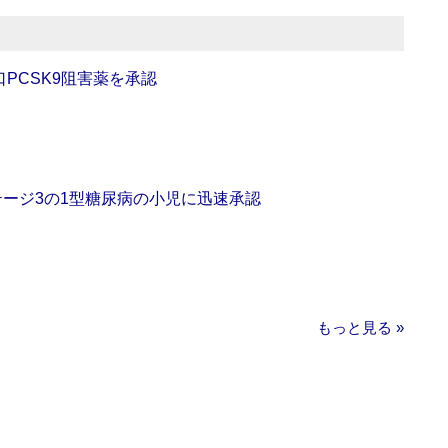
口PCSK9阻害薬を承認
をステージ3の1型糖尿病の小児に迅速承認
もっと見る »