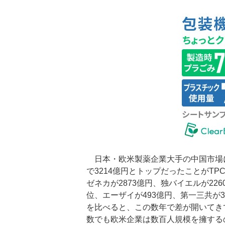
日本・欧米製薬企業大手の中国市場に
で3214億円とトップだったことがT
ゼネカが2873億円、独バイエルが22
位、エーザイが493億円、第一三共が
を比べると、この数年で差が開いてき
数でも欧米企業は数百人規模を擁する