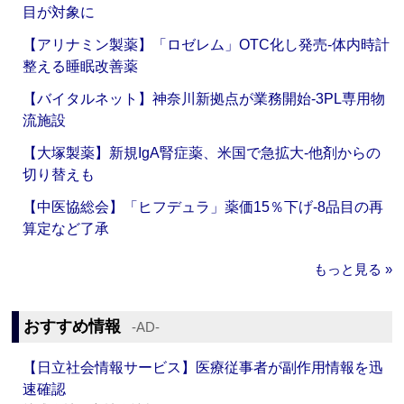
目が対象に
【アリナミン製薬】「ロゼレム」OTC化し発売‐体内時計
整える睡眠改善薬
【バイタルネット】神奈川新拠点が業務開始‐3PL専用物
流施設
【大塚製薬】新規IgA腎症薬、米国で急拡大‐他剤からの
切り替えも
【中医協総会】「ヒフデュラ」薬価15％下げ‐8品目の再
算定など了承
もっと見る »
おすすめ情報
‐AD‐
【日立社会情報サービス】医療従事者が副作用情報を迅
速確認