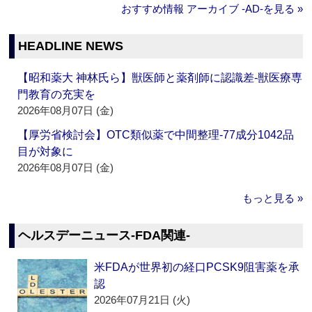
おすすめ情報 アーカイブ ‐AD‐を見る »
HEADLINE NEWS
【昭和薬大 神林氏ら】獣医師と薬剤師に認識差‐獣医療専
門教育の充実を
2026年08月07日 (金)
【厚労省検討会】OTC類似薬で中間整理‐77成分1042品
目が対象に
2026年08月07日 (金)
もっと見る »
ヘルスデーニュース‐FDA関連‐
米FDAが世界初の経口PCSK9阻害薬を承
認
2026年07月21日 (火)