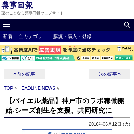
薬のことなら薬事日報ウェブサイト
新着
全カテゴリー
購読・購入・登録
« 前の記事
次の記事 »
TOP
>
HEADLINE NEWS
∨
【バイエル薬品】神戸市のラボ稼働開
始‐シーズ創生を支援、共同研究に
2018年06月12日 (火)