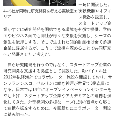
一角に開設した。
実験機器やオフィ
4～5社が同時に研究開発を行える実験室エ
リア
ス機器を設置し、
スタートアップ企
業がすぐに研究開発を開始できる環境を有償で提供。学術
面やビジネス面でも同社が様々な支援を実施し、シーズの
創生を後押しする。そこで生まれた知的財産権は全て参加
企業に帰属するが、こうして連携を深めることで共同研究
へと発展させたい考えだ。
自ら研究開発を行うのではなく、スタートアップ企業の
研究開発を支援する拠点として開設した。独バイエルは
2012年以降海外でコラボレーター施設を開設しており、サ
ンフランシスコ、ベルリンに続き神戸が世界で3拠点目に
なる。日本では14年にオープンイノベーションセンターを
立ち上げ、スタートアップ企業やアカデミアとの連携を強
化してきた。外部機関の多様なニーズに別の観点から応じ
て連携を拡充するために、今回新たにコラボレーター開設
に踏み切った。