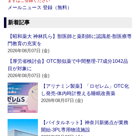
まずはご登録ください
メールニュース 登録（無料）
新着記事
【昭和薬大 神林氏ら】獣医師と薬剤師に認識差‐獣医療専
門教育の充実を
2026年08月07日 (金)
【厚労省検討会】OTC類似薬で中間整理‐77成分1042品
目が対象に
2026年08月07日 (金)
【アリナミン製薬】「ロゼレム」OTC化
し発売‐体内時計整える睡眠改善薬
2026年08月07日 (金)
【バイタルネット】神奈川新拠点が業務
開始‐3PL専用物流施設