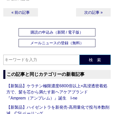
« 前の記事
次の記事 »
購読の申込み（新聞 / 電子版）
メールニュースの登録（無料）
検 索
この記事と同じカテゴリーの新着記事
【新製品】ケラチン極限濃度6800倍以上×高浸透密着処
方で、髪を芯から満たす新ヘアケアブランド
『Amprem（アンプレム）』誕生 I-ne
【新製品】ハイゼントラを新発売‐高用量化で投与本数削
減 CSLベーリング