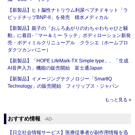
【新製品】ヒト脳性ナトリウム利尿ペプチドキット「ラ
ピッドチップBNP-II」を発売 積水メディカル
【新製品】親子の「おふろあがりのわちゃわちゃひと騒
動」に着目‐「マー＆ミー ラッテ」ボディローション新発
売・ボディミルクリニューアル クラシエ（ホームプロ
ダクツカンパニー）
【新製品】「HOPE LifeMark-TX Simple type」、「生成
AI音声入力」機能の販売開始 富士通Japan
【新製品】イメージングテクノロジー「SmartIQ
Technology」の販売開始 フィリップス・ジャパン
もっと見る »
おすすめ情報
‐AD‐
【日立社会情報サービス】医療従事者が副作用情報を迅