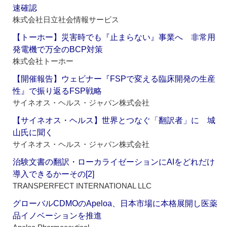
速確認
株式会社日立社会情報サービス
【トーホー】災害時でも『止まらない』事業へ 非常用
発電機で万全のBCP対策
株式会社トーホー
【開催報告】ウェビナー『FSPで変える臨床開発の生産
性』で振り返るFSP戦略
サイネオス・ヘルス・ジャパン株式会社
【サイネオス・ヘルス】世界とつなぐ「翻訳者」に 城
山氏に聞く
サイネオス・ヘルス・ジャパン株式会社
治験文書の翻訳・ローカライゼーションにAIをどれだけ
導入できるかーその[2]
TRANSPERFECT INTERNATIONAL LLC
グローバルCDMOのApeloa、日本市場に本格展開し医薬
品イノベーションを推進