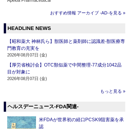
Apeloa Pharmaceutical
おすすめ情報 アーカイブ ‐AD‐を見る »
HEADLINE NEWS
【昭和薬大 神林氏ら】獣医師と薬剤師に認識差‐獣医療専
門教育の充実を
2026年08月07日 (金)
【厚労省検討会】OTC類似薬で中間整理‐77成分1042品
目が対象に
2026年08月07日 (金)
もっと見る »
ヘルスデーニュース‐FDA関連‐
米FDAが世界初の経口PCSK9阻害薬を承
認