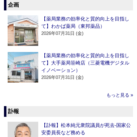
企画
【薬局業務の効率化と質的向上を目指し
て】わかば薬局（東邦薬品）
2026年07月31日 (金)
【薬局業務の効率化と質的向上を目指し
て】大手薬局笹崎店（三菱電機デジタル
イノベーション）
2026年07月31日 (金)
もっと見る »
訃報
【訃報】松本純元衆院議員が死去‐国家公
安委員長など務める