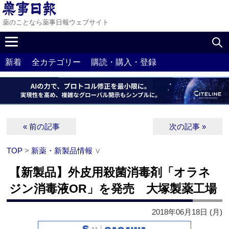
薬のことなら薬事日報ウェブサイト
新着
全カテゴリー
購読・購入・登録
« 前の記事
次の記事 »
TOP
>
新薬・新製品情報
∨
【新製品】外皮用殺菌消毒剤「オラネ
ジン消毒液OR」を発売 大塚製薬工場
2018年06月18日 (月)