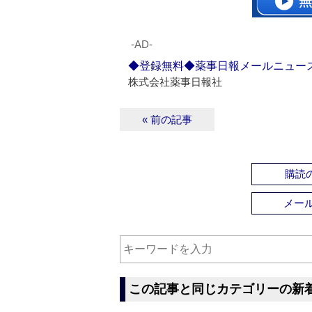
‐AD‐
◆登録無料◆薬事日報メールニュー
株式会社薬事日報社
« 前の記事
購読の
メー
この記事と同じカテゴリーの新