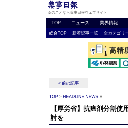
薬のことなら薬事日報ウェブサイト
TOP
ニュース
業界情報
総合TOP
新着記事一覧
全カテゴリ
« 前の記事
TOP
>
HEADLINE NEWS
∨
【厚労省】抗癌剤分割使
討を