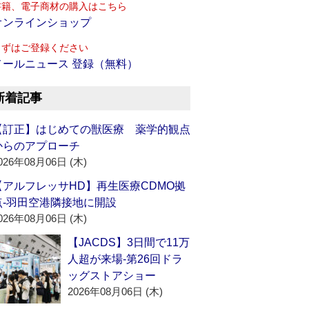
書籍、電子商材の購入はこちら
オンラインショップ
まずはご登録ください
メールニュース 登録（無料）
新着記事
【訂正】はじめての獣医療 薬学的観点
からのアプローチ
026年08月06日 (木)
【アルフレッサHD】再生医療CDMO拠
点‐羽田空港隣接地に開設
026年08月06日 (木)
【JACDS】3日間で11万
人超が来場‐第26回ドラ
ッグストアショー
2026年08月06日 (木)