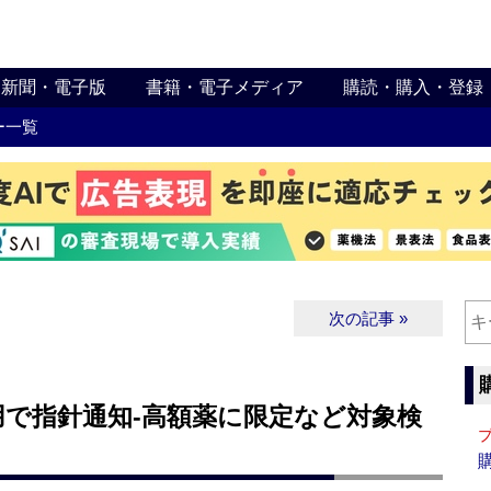
新聞・電子版
書籍・電子メディア
購読・購入・登録
ー一覧
次の記事 »
用で指針通知‐高額薬に限定など対象検