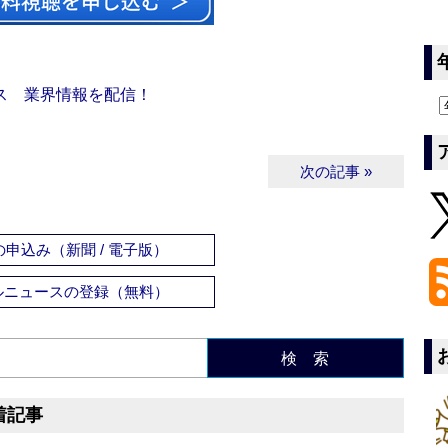
ス 業界情報を配信！
次の記事 »
申込み（新聞 / 電子版）
ルニュースの登録（無料）
検 索
着記事