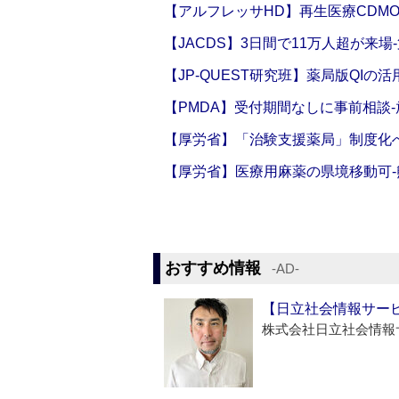
【アルフレッサHD】再生医療CDM
【JACDS】3日間で11万人超が来場
【JP-QUEST研究班】薬局版QIの
【PMDA】受付期間なしに事前相談
【厚労省】「治験支援薬局」制度化へ
【厚労省】医療用麻薬の県境移動可
おすすめ情報
‐AD‐
【日立社会情報サー
株式会社日立社会情報