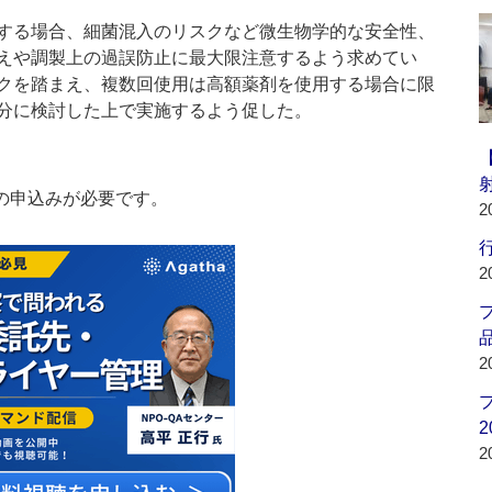
する場合、細菌混入のリスクなど微生物学的な安全性、
えや調製上の過誤防止に最大限注意するよう求めてい
クを踏まえ、複数回使用は高額薬剤を使用する場合に限
分に検討した上で実施するよう促した。
の申込みが必要です。
2
行
2
品
2
2
2