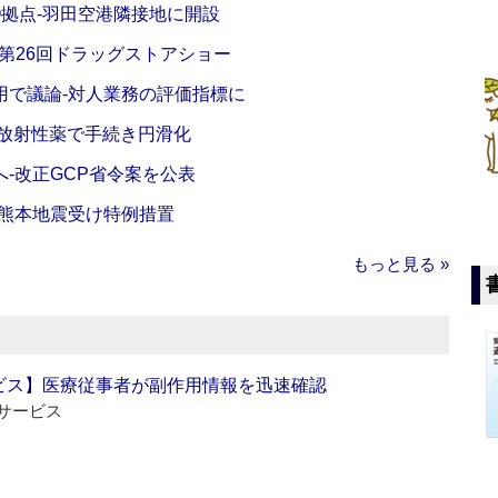
O拠点‐羽田空港隣接地に開設
‐第26回ドラッグストアショー
活用で議論‐対人業務の評価指標に
‐放射性薬で手続き円滑化
‐改正GCP省令案を公表
‐熊本地震受け特例措置
もっと見る »
ビス】医療従事者が副作用情報を迅速確認
サービス