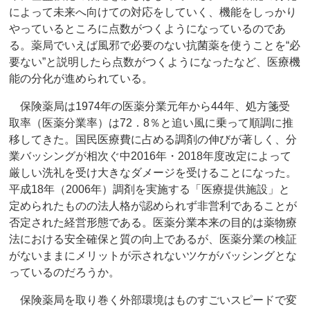
によって未来へ向けての対応をしていく、機能をしっかり
やっているところに点数がつくようになっているのであ
る。薬局でいえば風邪で必要のない抗菌薬を使うことを“必
要ない”と説明したら点数がつくようになったなど、医療機
能の分化が進められている。
保険薬局は1974年の医薬分業元年から44年、処方箋受
取率（医薬分業率）は72．8％と追い風に乗って順調に推
移してきた。国民医療費に占める調剤の伸びが著しく、分
業バッシングが相次ぐ中2016年・2018年度改定によって
厳しい洗礼を受け大きなダメージを受けることになった。
平成18年（2006年）調剤を実施する「医療提供施設」と
定められたものの法人格が認められず非営利であることが
否定された経営形態である。医薬分業本来の目的は薬物療
法における安全確保と質の向上であるが、医薬分業の検証
がないままにメリットが示されないツケがバッシングとな
っているのだろうか。
保険薬局を取り巻く外部環境はものすごいスピードで変