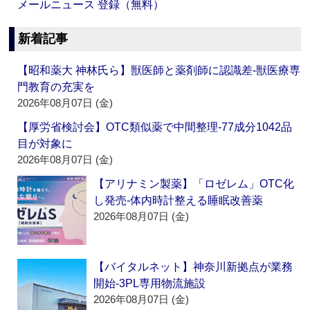
メールニュース 登録（無料）
新着記事
【昭和薬大 神林氏ら】獣医師と薬剤師に認識差‐獣医療専
門教育の充実を
2026年08月07日 (金)
【厚労省検討会】OTC類似薬で中間整理‐77成分1042品
目が対象に
2026年08月07日 (金)
【アリナミン製薬】「ロゼレム」OTC化
し発売‐体内時計整える睡眠改善薬
2026年08月07日 (金)
【バイタルネット】神奈川新拠点が業務
開始‐3PL専用物流施設
2026年08月07日 (金)