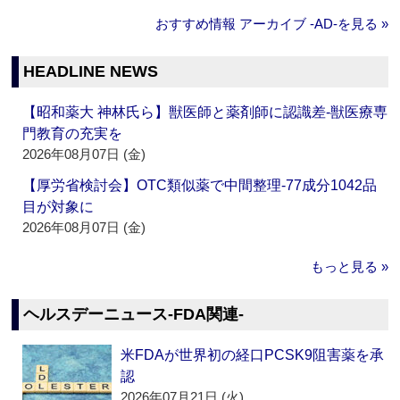
おすすめ情報 アーカイブ ‐AD‐を見る »
HEADLINE NEWS
【昭和薬大 神林氏ら】獣医師と薬剤師に認識差‐獣医療専
門教育の充実を
2026年08月07日 (金)
【厚労省検討会】OTC類似薬で中間整理‐77成分1042品
目が対象に
2026年08月07日 (金)
もっと見る »
ヘルスデーニュース‐FDA関連‐
米FDAが世界初の経口PCSK9阻害薬を承
認
2026年07月21日 (火)