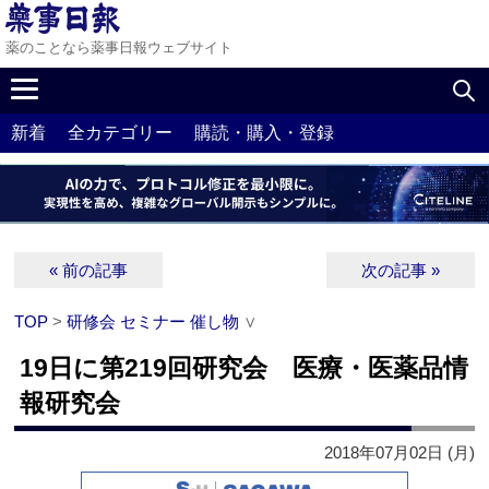
薬のことなら薬事日報ウェブサイト
新着
全カテゴリー
購読・購入・登録
« 前の記事
次の記事 »
TOP
>
研修会 セミナー 催し物
∨
19日に第219回研究会 医療・医薬品情
報研究会
2018年07月02日 (月)