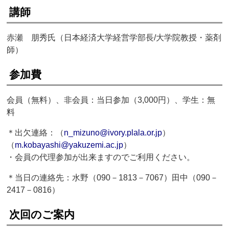
講師
赤瀬 朋秀氏（日本経済大学経営学部長/大学院教授・薬剤
師）
参加費
会員（無料）、非会員：当日参加（3,000円）、学生：無
料
＊出欠連絡：（
n_mizuno@ivory.plala.or.jp
）
（
m.kobayashi@yakuzemi.ac.jp
）
・会員の代理参加が出来ますのでご利用ください。
＊当日の連絡先：水野（090－1813－7067）田中（090－
2417－0816）
次回のご案内