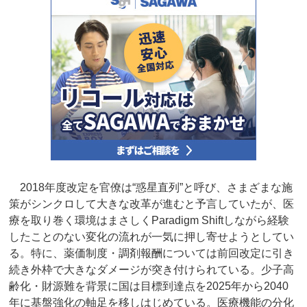
2018年度改定を官僚は“惑星直列”と呼び、さまざまな施
策がシンクロして大きな改革が進むと予言していたが、医
療を取り巻く環境はまさしくParadigm Shiftしながら経験
したことのない変化の流れが一気に押し寄せようとしてい
る。特に、薬価制度・調剤報酬については前回改定に引き
続き外枠で大きなダメージが突き付けられている。少子高
齢化・財源難を背景に国は目標到達点を2025年から2040
年に基盤強化の軸足を移しはじめている。医療機能の分化