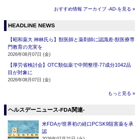
おすすめ情報 アーカイブ ‐AD‐を見る »
HEADLINE NEWS
【昭和薬大 神林氏ら】獣医師と薬剤師に認識差‐獣医療専
門教育の充実を
2026年08月07日 (金)
【厚労省検討会】OTC類似薬で中間整理‐77成分1042品
目が対象に
2026年08月07日 (金)
もっと見る »
ヘルスデーニュース‐FDA関連‐
米FDAが世界初の経口PCSK9阻害薬を承
認
2026年07月21日 (火)