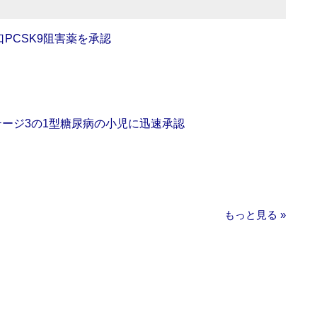
口PCSK9阻害薬を承認
をステージ3の1型糖尿病の小児に迅速承認
もっと見る »