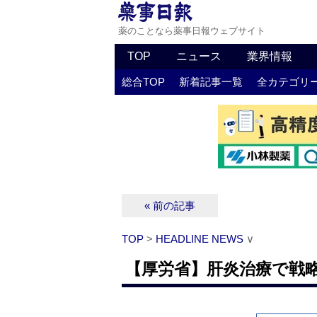
薬のことなら薬事日報ウェブサイト
TOP
ニュース
業界情報
総合TOP
新着記事一覧
全カテゴリ
« 前の記事
TOP
>
HEADLINE NEWS
∨
【厚労省】肝炎治療で戦