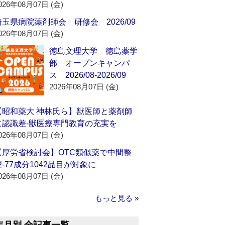
026年08月07日 (金)
埼玉県病院薬剤師会 研修会 2026/09
026年08月07日 (金)
徳島文理大学 徳島薬学
部 オープンキャンパ
ス 2026/08-2026/09
2026年08月07日 (金)
【昭和薬大 神林氏ら】獣医師と薬剤師
に認識差‐獣医療専門教育の充実を
026年08月07日 (金)
【厚労省検討会】OTC類似薬で中間整
理‐77成分1042品目が対象に
026年08月07日 (金)
もっと見る »