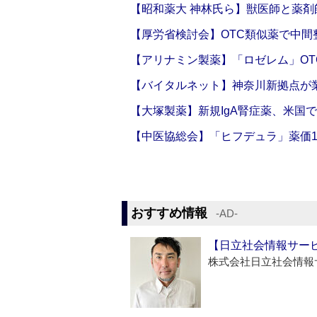
【昭和薬大 神林氏ら】獣医師と薬剤
【厚労省検討会】OTC類似薬で中間整
【アリナミン製薬】「ロゼレム」OT
【バイタルネット】神奈川新拠点が業
【大塚製薬】新規IgA腎症薬、米国
【中医協総会】「ヒフデュラ」薬価1
おすすめ情報
‐AD‐
【日立社会情報サー
株式会社日立社会情報