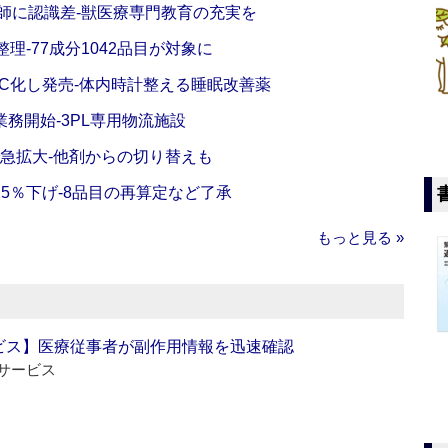
師に認識差‐獣医療専門教育の充実を
理‐77成分1042品目が対象に
C化し発売‐体内時計整える睡眠改善薬
務開始‐3PL専用物流施設
で急拡大‐他剤からの切り替えも
5％下げ‐8品目の再算定など了承
もっと見る »
ビス】医療従事者が副作用情報を迅速確認
サービス