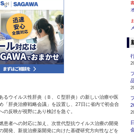
行
2
品
2
あるウイルス性肝炎（Ｂ、Ｃ型肝炎）の新しい治療や医
め「肝炎治療戦略会議」を設置し、27日に省内で初会合
2
への反映が視野にあり検討を急ぐ。
2
燃患者への対応に加え、次世代型抗ウイルス治療の開発
会
の開発、新規治療薬開発に向けた基礎研究方向性などを