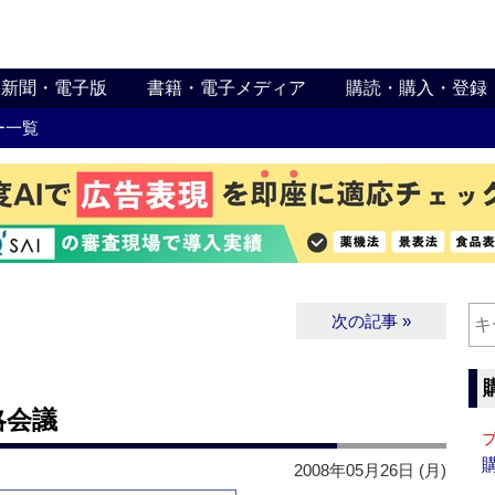
新聞・電子版
書籍・電子メディア
購読・購入・登録
ー一覧
次の記事 »
略会議
2008年05月26日 (月)