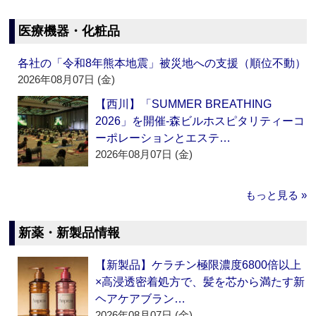
医療機器・化粧品
各社の「令和8年熊本地震」被災地への支援（順位不動）
2026年08月07日 (金)
【西川】「SUMMER BREATHING
2026」を開催‐森ビルホスピタリティーコ
ーポレーションとエステ…
2026年08月07日 (金)
もっと見る »
新薬・新製品情報
【新製品】ケラチン極限濃度6800倍以上
×高浸透密着処方で、髪を芯から満たす新
ヘアケアブラン…
2026年08月07日 (金)