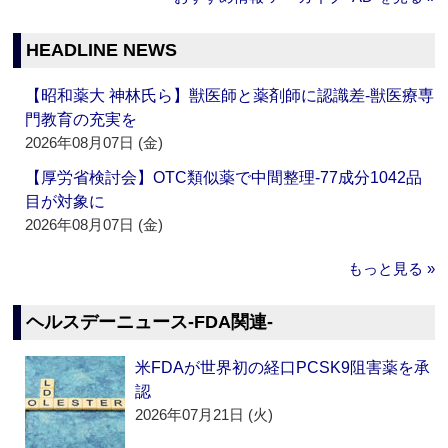
HEADLINE NEWS
【昭和薬大 神林氏ら】獣医師と薬剤師に認識差‐獣医療専
門教育の充実を
2026年08月07日 (金)
【厚労省検討会】OTC類似薬で中間整理‐77成分1042品
目が対象に
2026年08月07日 (金)
もっと見る »
ヘルスデーニュース‐FDA関連‐
米FDAが世界初の経口PCSK9阻害薬を承
認
2026年07月21日 (火)