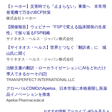
【トーホー】災害時でも『止まらない』事業へ 非常用
発電機で万全のBCP対策
株式会社トーホー
【開催報告】ウェビナー『FSPで変える臨床開発の生産
性』で振り返るFSP戦略
サイネオス・ヘルス・ジャパン株式会社
【サイネオス・ヘルス】世界とつなぐ「翻訳者」に 城
山氏に聞く
サイネオス・ヘルス・ジャパン株式会社
治験文書の翻訳・ローカライゼーションにAIをどれだけ
導入できるかーその[2]
TRANSPERFECT INTERNATIONAL LLC
グローバルCDMOのApeloa、日本市場に本格展開し医薬
品イノベーションを推進
Apeloa Pharmaceutical
おすすめ情報 アーカイブ ‐AD‐を見る »