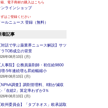
書籍、電子商材の購入はこちら
オンラインショップ
まずはご登録ください
メールニュース 登録（無料）
新着記事
【対話で学ぶ薬業界ニュース解説】サツ
ドラTOB成立の背景
026年08月10日 (月)
【人事院】公務員薬剤師・初任給9800
円増‐5年連続増も昇給幅縮小
026年08月10日 (月)
【NPhA調査】調剤管理料、8割が減収
に‐「在総2」算定率わずか3％
026年08月10日 (月)
【欧州委員会】「タブネオス」欧承認取