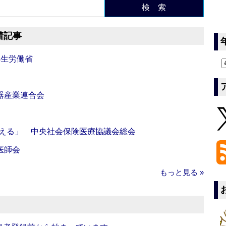
検 索
着記事
厚生労働省
器産業連合会
伝える」 中央社会保険医療協議会総会
医師会
もっと見る »