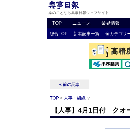
薬のことなら薬事日報ウェブサイト
TOP
ニュース
業界情報
総合TOP
新着記事一覧
全カテゴリ
« 前の記事
TOP
>
人事・組織
∨
【人事】4月1日付 クオ