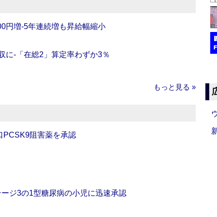
0円増‐5年連続増も昇給幅縮小
収に‐「在総2」算定率わずか3％
もっと見る »
口PCSK9阻害薬を承認
をステージ3の1型糖尿病の小児に迅速承認