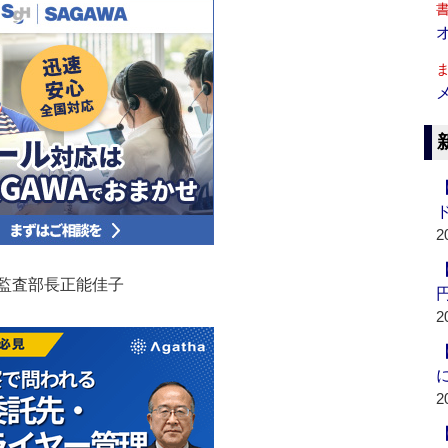
2
監査部長正能佳子
2
2