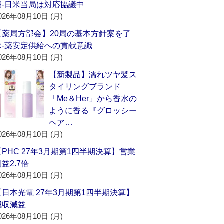
消‐日米当局は対応協議中
026年08月10日 (月)
【薬局方部会】20局の基本方針案を了
承‐薬安定供給への貢献意識
026年08月10日 (月)
【新製品】濡れツヤ髪ス
タイリングブランド
「Me＆Her」から香水の
ように香る『グロッシー
ヘア…
026年08月10日 (月)
【PHC 27年3月期第1四半期決算】営業
益2.7倍
026年08月10日 (月)
【日本光電 27年3月期第1四半期決算】
減収減益
026年08月10日 (月)