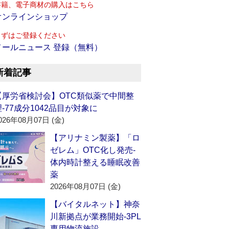
書籍、電子商材の購入はこちら
オンラインショップ
まずはご登録ください
メールニュース 登録（無料）
新着記事
【厚労省検討会】OTC類似薬で中間整
理‐77成分1042品目が対象に
026年08月07日 (金)
【アリナミン製薬】「ロ
ゼレム」OTC化し発売‐
体内時計整える睡眠改善
薬
2026年08月07日 (金)
【バイタルネット】神奈
川新拠点が業務開始‐3PL
専用物流施設