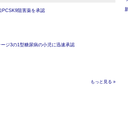
口PCSK9阻害薬を承認
をステージ3の1型糖尿病の小児に迅速承認
もっと見る »