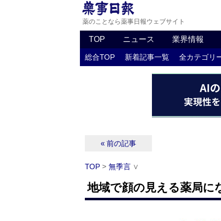
薬のことなら薬事日報ウェブサイト
TOP
ニュース
業界情報
総合TOP
新着記事一覧
全カテゴリ
« 前の記事
TOP
>
無季言
∨
地域で顔の見える薬局に